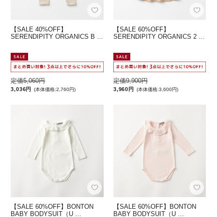
【SALE 40%OFF】
【SALE 60%OFF】
SERENDIPITY ORGANICS B …
SERENDIPITY ORGANICS 2 …
定価5,060円
定価9,900円
3,036円
3,960円
(本体価格:2,760円)
(本体価格:3,600円)
【SALE 60%OFF】BONTON
【SALE 60%OFF】BONTON
BABY BODYSUIT（U …
BABY BODYSUIT（U …