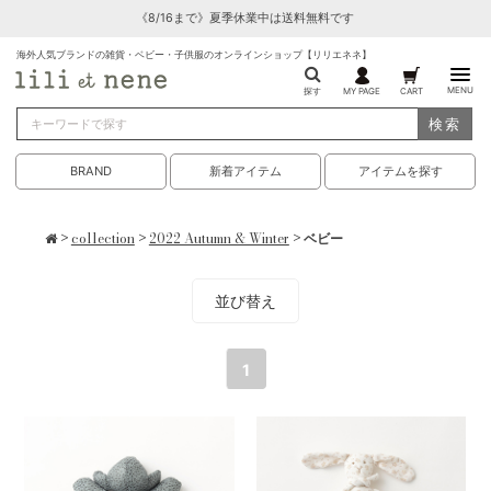
《8/16まで》夏季休業中は送料無料です
海外人気ブランドの雑貨・ベビー・子供服のオンラインショップ【リリエネネ】
MENU
探す
MY PAGE
CART
検索
BRAND
新着アイテム
アイテムを探す
>
collection
>
2022 Autumn & Winter
> ベビー
並び替え
1