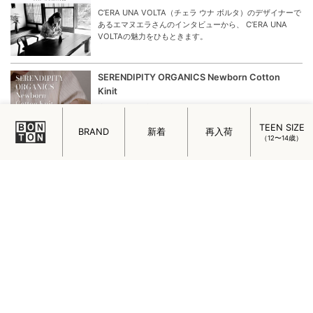
C’ERA UNA VOLTA（チェラ ウナ ボルタ）のデザイナーで
あるエマヌエラさんのインタビューから、 C’ERA UNA
VOLTAの魅力をひもときます。
SERENDIPITY ORGANICS Newborn Cotton
Kinit
生まれたての赤ちゃんを“やさしさ”で包む特別なベビーウ
ェアが、北欧デンマークのオーガニックウェアブランドか
TEEN SIZE
ら届きました。
BRAND
新着
再入荷
（12〜14歳）
ミニマルでチャーミング！フランスの女の子を魅
了するメイド・イン・パリのアクセサリー
フランスの女の子を魅了するメイド・イン・パリのアクセ
サリー「ADORABILI（アドラビリ）」についてご紹介しま
す。
はじめまして。ADADA
ハンドメイドならではのぬくもりや優しさ、ひと針ひと針
に込めて作られた素敵な子たちが、日本にやって来まし
た。