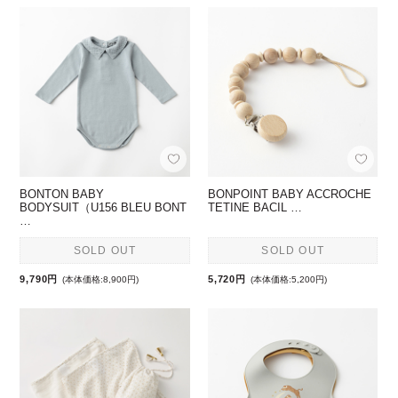
BONTON BABY
BONPOINT BABY ACCROCHE
BODYSUIT（U156 BLEU BONT
TETINE BACIL …
…
SOLD OUT
SOLD OUT
9,790円
5,720円
(本体価格:8,900円)
(本体価格:5,200円)