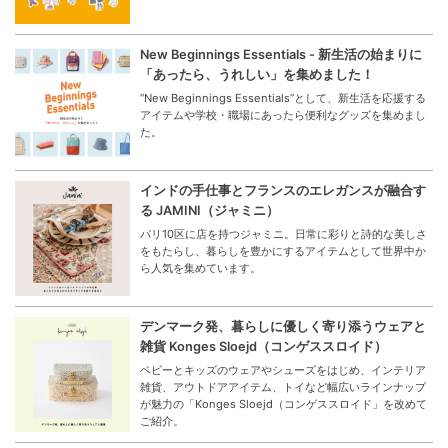
New Beginnings Essentials - 新生活の始まりに
「あったら、うれしい」を集めました！
“New Beginnings Essentials”として、新生活を応援する
アイテムや学校・職場にあったら便利なグッズを集めまし
た。
インドの手仕事とフランスのエレガンスが融合す
る JAMINI（ジャミニ）
パリ10区に店を持つジャミニ。日常に彩りと詩的な美しさ
をもたらし、暮らしを豊かにするアイテムとして世界中か
ら人気を集めています。
デンマーク発、暮らしに優しく寄り添うウェアと
雑貨 Konges Sloejd（コンゲススロイド）
ベビーとキッズのウェアやシューズをはじめ、インテリア
雑貨、アウトドアアイテム、トイなど幅広いラインナップ
が魅力の「Konges Sloejd（コンゲススロイド」を改めて
ご紹介。