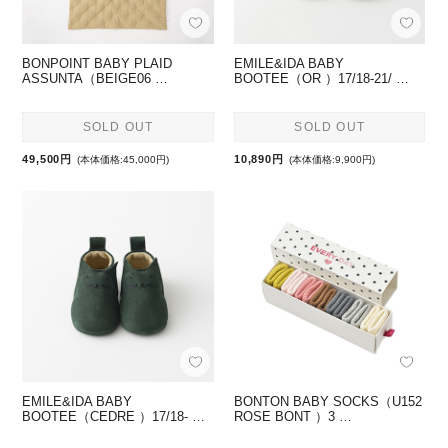
BONPOINT BABY PLAID
EMILE&IDA BABY
ASSUNTA（BEIGE06 …
BOOTEE（OR ）17/18-21/ …
SOLD OUT
SOLD OUT
49,500円
10,890円
(本体価格:45,000円)
(本体価格:9,900円)
EMILE&IDA BABY
BONTON BABY SOCKS（U152
BOOTEE（CEDRE ）17/18- …
ROSE BONT ）3 …