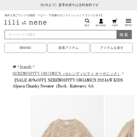
《8/16まで》夏季休業中は送料無料です
海外人気ブランドの雑貨・ベビー・子供服のオンラインショップ【リリエネネ】
MENU
探す
MY PAGE
CART
検索
BRAND
新着アイテム
アイテムを探す
>
brands
>
SERENDIPITY ORGANICS（セレンディピティ オーガニック）
>
【SALE 40%OFF】SERENDIPITY ORGANICS 2024AW KIDS
Alpaca Chunky Sweater（Rock - Knitware）6A