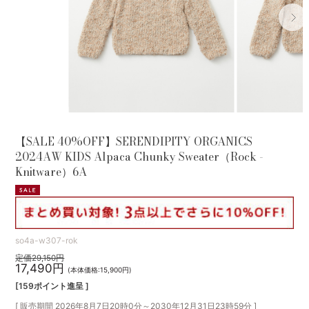
【SALE 40%OFF】SERENDIPITY ORGANICS
2024AW KIDS Alpaca Chunky Sweater（Rock -
Knitware）6A
so4a-w307-rok
定価29,150円
17,490円
(本体価格:15,900円)
[159ポイント進呈 ]
[ 販売期間
2026年8月7日20時0分
～
2030年12月31日23時59分
]