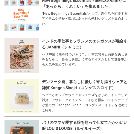
New Beginnings Essentials - 新生活の始まりに
「あったら、うれしい」を集めました！
“New Beginnings Essentials”として、新生活を応援する
アイテムや学校・職場にあったら便利なグッズを集めまし
た。
インドの手仕事とフランスのエレガンスが融合す
る JAMINI（ジャミニ）
パリ10区に店を持つジャミニ。日常に彩りと詩的な美しさ
をもたらし、暮らしを豊かにするアイテムとして世界中か
ら人気を集めています。
デンマーク発、暮らしに優しく寄り添うウェアと
雑貨 Konges Sloejd（コンゲススロイド）
ベビーとキッズのウェアやシューズをはじめ、インテリア
雑貨、アウトドアアイテム、トイなど幅広いラインナップ
が魅力の「Konges Sloejd（コンゲススロイド」を改めて
ご紹介。
パリのママが愛する娘を想って仕立てたかわいい
服 LOUIS LOUISE（ルイルイーズ）