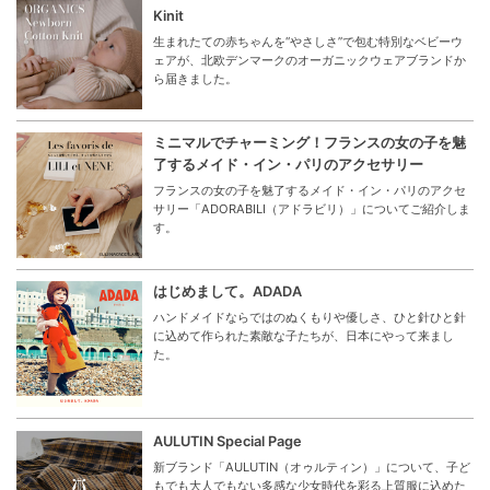
Kinit
生まれたての赤ちゃんを“やさしさ”で包む特別なベビーウ
ェアが、北欧デンマークのオーガニックウェアブランドか
ら届きました。
ミニマルでチャーミング！フランスの女の子を魅
了するメイド・イン・パリのアクセサリー
フランスの女の子を魅了するメイド・イン・パリのアクセ
サリー「ADORABILI（アドラビリ）」についてご紹介しま
す。
はじめまして。ADADA
ハンドメイドならではのぬくもりや優しさ、ひと針ひと針
に込めて作られた素敵な子たちが、日本にやって来まし
た。
AULUTIN Special Page
新ブランド「AULUTIN（オゥルティン）」について、子ど
もでも大人でもない多感な少女時代を彩る上質服に込めた