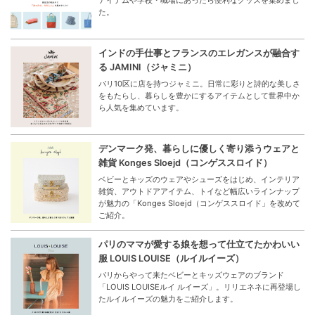
た。
インドの手仕事とフランスのエレガンスが融合す
る JAMINI（ジャミニ）
パリ10区に店を持つジャミニ。日常に彩りと詩的な美しさ
をもたらし、暮らしを豊かにするアイテムとして世界中か
ら人気を集めています。
デンマーク発、暮らしに優しく寄り添うウェアと
雑貨 Konges Sloejd（コンゲススロイド）
ベビーとキッズのウェアやシューズをはじめ、インテリア
雑貨、アウトドアアイテム、トイなど幅広いラインナップ
が魅力の「Konges Sloejd（コンゲススロイド」を改めて
ご紹介。
パリのママが愛する娘を想って仕立てたかわいい
服 LOUIS LOUISE（ルイルイーズ）
パリからやって来たベビーとキッズウェアのブランド
「LOUIS LOUISEルイ ルイーズ」。リリエネネに再登場し
たルイルイーズの魅力をご紹介します。