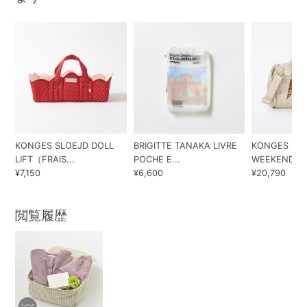
KONGES SLOEJD DOLL
BRIGITTE TANAKA LIVRE
KONGES SL
LIFT（FRAIS...
POCHE E...
WEEKEND BA
¥7,150
¥6,600
¥20,790
閲覧履歴