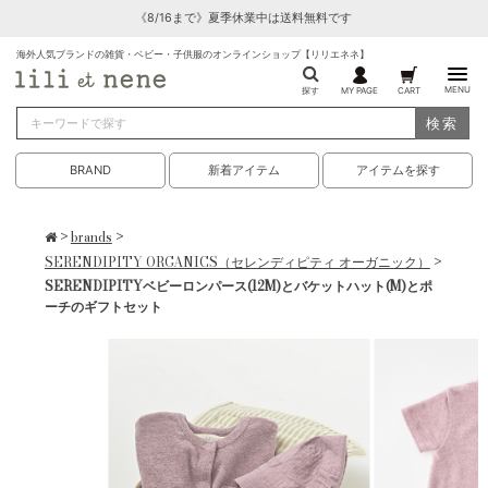
《8/16まで》夏季休業中は送料無料です
海外人気ブランドの雑貨・ベビー・子供服のオンラインショップ【リリエネネ】
MENU
探す
MY PAGE
CART
検索
BRAND
新着アイテム
アイテムを探す
>
brands
>
SERENDIPITY ORGANICS（セレンディピティ オーガニック）
>
SERENDIPITYベビーロンパース(12M)とバケットハット(M)とポ
ーチのギフトセット