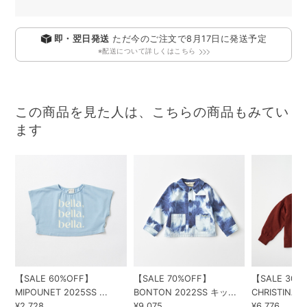
即・翌日発送
ただ今のご注文で
8月17日
に発送予定
※配送について詳しくはこちら
この商品を見た人は、こちらの商品もみてい
ます
【SALE 60%OFF】
【SALE 70%OFF】
【SALE 30%
MIPOUNET 2025SS ...
BONTON 2022SS キッ...
CHRISTINA R
¥2,728
¥9,075
¥6,776