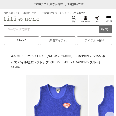
《8/16まで》夏季休業中は送料無料です
海外人気ブランドの雑貨・ベビー・子供服のオンラインショップ【リリエネネ】
MENU
探す
MY PAGE
CART
検索
BRAND
新着アイテム
アイテムを探す
>
OUTLET SALE
> 【SALE 70%OFF】BONTON 2022SS キ
ッズ パイル地タンクトップ（U105 BLEU VACANCES ブルー）
4A-8A