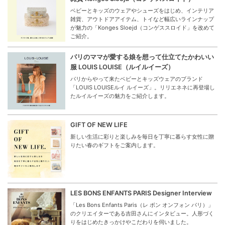
ベビーとキッズのウェアやシューズをはじめ、インテリア
雑貨、アウトドアアイテム、トイなど幅広いラインナップ
が魅力の「Konges Sloejd（コンゲススロイド」を改めて
ご紹介。
パリのママが愛する娘を想って仕立てたかわいい
服 LOUIS LOUISE（ルイルイーズ）
パリからやって来たベビーとキッズウェアのブランド
「LOUIS LOUISEルイ ルイーズ」。リリエネネに再登場し
たルイルイーズの魅力をご紹介します。
GIFT OF NEW LIFE
新しい生活に彩りと楽しみを毎日を丁寧に暮らす女性に贈
りたい春のギフトをご案内します。
LES BONS ENFANTS PARIS Designer Interview
「Les Bons Enfants Paris（レ ボン オンフォン パリ）」
のクリエイターである吉田さんにインタビュー。人形づく
りをはじめたきっかけやこだわりを伺いました。