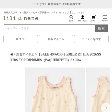
《8/16まで》夏季休業中は送料無料です
海外人気ブランドの雑貨・ベビー・子供服のオンラインショップ【リリエネネ】
MENU
探す
MY PAGE
CART
検索
BRAND
新着アイテム
アイテムを探す
>
新着アイテム
> 【SALE 40%OFF】EMILE ET IDA 2026SS
KIDS TOP IMPRIMES（PAQUERETTE）8A-10A