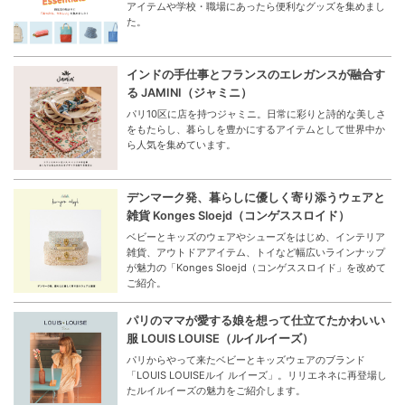
アイテムや学校・職場にあったら便利なグッズを集めまし
た。
インドの手仕事とフランスのエレガンスが融合す
る JAMINI（ジャミニ）
パリ10区に店を持つジャミニ。日常に彩りと詩的な美しさ
をもたらし、暮らしを豊かにするアイテムとして世界中か
ら人気を集めています。
デンマーク発、暮らしに優しく寄り添うウェアと
雑貨 Konges Sloejd（コンゲススロイド）
ベビーとキッズのウェアやシューズをはじめ、インテリア
雑貨、アウトドアアイテム、トイなど幅広いラインナップ
が魅力の「Konges Sloejd（コンゲススロイド」を改めて
ご紹介。
パリのママが愛する娘を想って仕立てたかわいい
服 LOUIS LOUISE（ルイルイーズ）
パリからやって来たベビーとキッズウェアのブランド
「LOUIS LOUISEルイ ルイーズ」。リリエネネに再登場し
たルイルイーズの魅力をご紹介します。