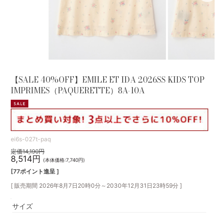
【SALE 40%OFF】EMILE ET IDA 2026SS KIDS TOP
IMPRIMES（PAQUERETTE）8A-10A
ei6s-027t-paq
定価14,190円
8,514円
(本体価格:7,740円)
[77ポイント進呈 ]
[ 販売期間
2026年8月7日20時0分
～
2030年12月31日23時59分
]
サイズ