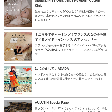
SERENDIPITY ORGANICS Newborn Cotton
Kinit
生まれたての赤ちゃんを“やさしさ”で包む特別なベビーウ
ェアが、北欧デンマークのオーガニックウェアブランドか
ら届きました。
ミニマルでチャーミング！フランスの女の子を魅
了するメイド・イン・パリのアクセサリー
フランスの女の子を魅了するメイド・イン・パリのアクセ
サリー「ADORABILI（アドラビリ）」についてご紹介しま
す。
はじめまして。ADADA
ハンドメイドならではのぬくもりや優しさ、ひと針ひと針
に込めて作られた素敵な子たちが、日本にやって来まし
た。
AULUTIN Special Page
新ブランド「AULUTIN（オゥルティン）」について、子ど