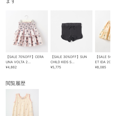
ます
【SALE 70%OFF】CERA
【SALE 30%OFF】SUN
【SALE 50%
UNA VOLTA 2...
CHILD KIDS S...
ET IDA 202...
¥4,862
¥5,775
¥8,085
閲覧履歴