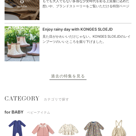
もでも大人でもない多感な少女時代を彩る上質服に込めた
想いや、ブランドストーリーをご覧いただける特別ページ
Enjoy rainy day with KONGES SLOEJD
見た目がかわいいだけじゃない。KONGES SLOEJDのレイ
ンブーツのいいところを掘り下げました。
過去の特集を見る
CATEGORY
カテゴリで探す
for BABY
ベビーアイテム