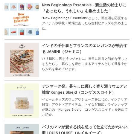
New Beginnings Essentials - 新生活の始まりに
「あったら、うれしい」を集めました！
“New Beginnings Essentials”として、新生活を応援する
アイテムや学校・職場にあったら便利なグッズを集めまし
た。
インドの手仕事とフランスのエレガンスが融合す
る JAMINI（ジャミニ）
パリ10区に店を持つジャミニ。日常に彩りと詩的な美しさ
をもたらし、暮らしを豊かにするアイテムとして世界中か
ら人気を集めています。
デンマーク発、暮らしに優しく寄り添うウェアと
雑貨 Konges Sloejd（コンゲススロイド）
ベビーとキッズのウェアやシューズをはじめ、インテリア
雑貨、アウトドアアイテム、トイなど幅広いラインナップ
が魅力の「Konges Sloejd（コンゲススロイド」を改めて
ご紹介。
パリのママが愛する娘を想って仕立てたかわいい
服 LOUIS LOUISE（ルイルイーズ）