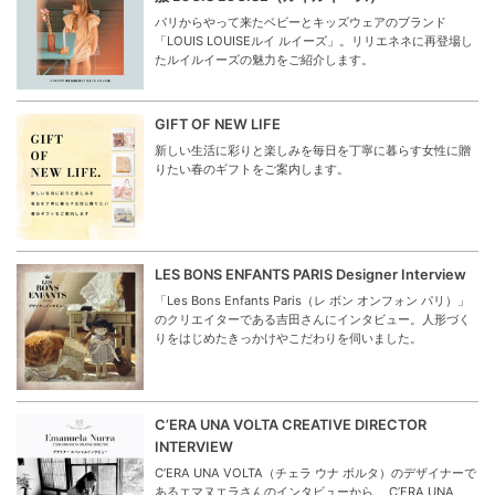
パリからやって来たベビーとキッズウェアのブランド
「LOUIS LOUISEルイ ルイーズ」。リリエネネに再登場し
たルイルイーズの魅力をご紹介します。
GIFT OF NEW LIFE
新しい生活に彩りと楽しみを毎日を丁寧に暮らす女性に贈
りたい春のギフトをご案内します。
LES BONS ENFANTS PARIS Designer Interview
「Les Bons Enfants Paris（レ ボン オンフォン パリ）」
のクリエイターである吉田さんにインタビュー。人形づく
りをはじめたきっかけやこだわりを伺いました。
C’ERA UNA VOLTA CREATIVE DIRECTOR
INTERVIEW
C’ERA UNA VOLTA（チェラ ウナ ボルタ）のデザイナーで
あるエマヌエラさんのインタビューから、 C’ERA UNA