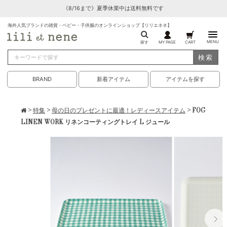
《8/16まで》夏季休業中は送料無料です
海外人気ブランドの雑貨・ベビー・子供服のオンラインショップ【リリエネネ】
MENU
探す
MY PAGE
CART
検索
BRAND
新着アイテム
アイテムを探す
>
特集
>
母の日のプレゼントに最適！レディースアイテム
> FOG
LINEN WORK リネンコーティングトレイ L ジュール