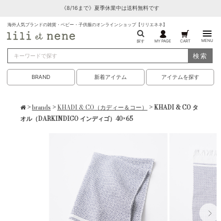
《8/16まで》夏季休業中は送料無料です
海外人気ブランドの雑貨・ベビー・子供服のオンラインショップ【リリエネネ】
MENU
探す
MY PAGE
CART
検索
BRAND
新着アイテム
アイテムを探す
>
brands
>
KHADI & CO（カディー＆コー）
> KHADI & CO タ
オル（DARKINDIGO インディゴ）40×65