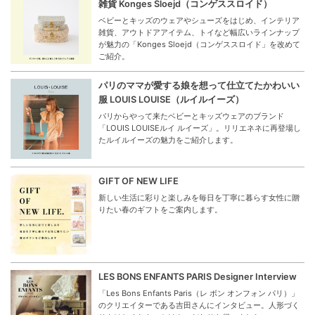
雑貨 Konges Sloejd（コンゲススロイド）
ベビーとキッズのウェアやシューズをはじめ、インテリア
雑貨、アウトドアアイテム、トイなど幅広いラインナップ
が魅力の「Konges Sloejd（コンゲススロイド」を改めて
ご紹介。
パリのママが愛する娘を想って仕立てたかわいい
服 LOUIS LOUISE（ルイルイーズ）
パリからやって来たベビーとキッズウェアのブランド
「LOUIS LOUISEルイ ルイーズ」。リリエネネに再登場し
たルイルイーズの魅力をご紹介します。
GIFT OF NEW LIFE
新しい生活に彩りと楽しみを毎日を丁寧に暮らす女性に贈
りたい春のギフトをご案内します。
LES BONS ENFANTS PARIS Designer Interview
「Les Bons Enfants Paris（レ ボン オンフォン パリ）」
のクリエイターである吉田さんにインタビュー。人形づく