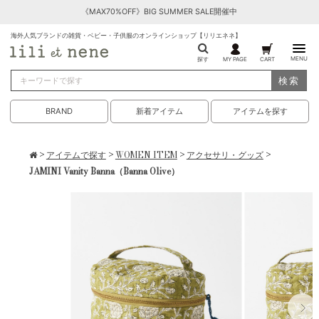
《MAX70%OFF》BIG SUMMER SALE開催中
海外人気ブランドの雑貨・ベビー・子供服のオンラインショップ【リリエネネ】
MENU
探す
MY PAGE
CART
検索
BRAND
新着アイテム
アイテムを探す
>
アイテムで探す
>
WOMEN ITEM
>
アクセサリ・グッズ
>
JAMINI Vanity Banna（Banna Olive）