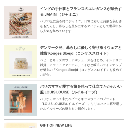
インドの手仕事とフランスのエレガンスが融合す
る JAMINI（ジャミニ）
パリ10区に店を持つジャミニ。日常に彩りと詩的な美しさ
をもたらし、暮らしを豊かにするアイテムとして世界中か
ら人気を集めています。
デンマーク発、暮らしに優しく寄り添うウェアと
雑貨 Konges Sloejd（コンゲススロイド）
ベビーとキッズのウェアやシューズをはじめ、インテリア
雑貨、アウトドアアイテム、トイなど幅広いラインナップ
が魅力の「Konges Sloejd（コンゲススロイド」を改めて
ご紹介。
パリのママが愛する娘を想って仕立てたかわいい
服 LOUIS LOUISE（ルイルイーズ）
パリからやって来たベビーとキッズウェアのブランド
「LOUIS LOUISEルイ ルイーズ」。リリエネネに再登場し
たルイルイーズの魅力をご紹介します。
GIFT OF NEW LIFE