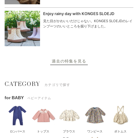
Enjoy rainy day with KONGES SLOEJD
見た目がかわいいだけじゃない。KONGES SLOEJDのレイ
ンブーツのいいところを掘り下げました。
過去の特集を見る
CATEGORY
カテゴリで探す
for BABY
ベビーアイテム
ロンパース
トップス
ブラウス
ワンピース
ボトムス