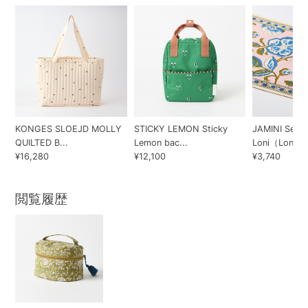
KONGES SLOEJD MOLLY
STICKY LEMON Sticky
JAMINI Set d
QUILTED B...
Lemon bac...
Loni（Loni...
¥16,280
¥12,100
¥3,740
閲覧履歴