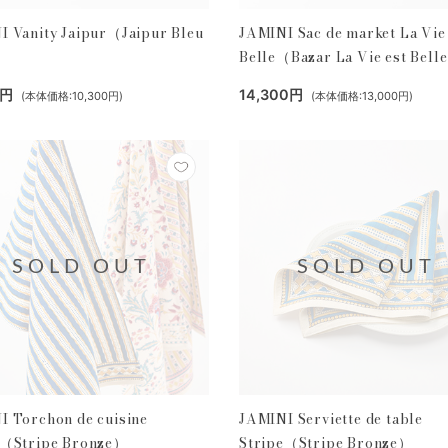
I Vanity Jaipur（Jaipur Bleu
JAMINI Sac de market La Vie
）
Belle（Bazar La Vie est Bell
0円
14,300円
(本体価格:10,300円)
(本体価格:13,000円)
SOLD OUT
SOLD OUT
I Torchon de cuisine
JAMINI Serviette de table
e（Stripe Bronze）
Stripe（Stripe Bronze）