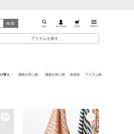
検索
MENU
探す
MY PAGE
CART
アイテムを探す
び替え
価格が安い順
価格が高い順
新着順
アイテム順