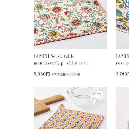
JAMINI Set de table
JAMIN
matelasserLipi（Lipi ecru）
rose 
5,060円
3,740
(本体価格:4,600円)