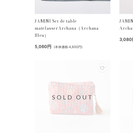
JAMINI Set de table
JAMINI
matelasserArchana（Archana
Archa
Bleu）
3,08
5,060円
(本体価格:4,600円)
SOLD OUT