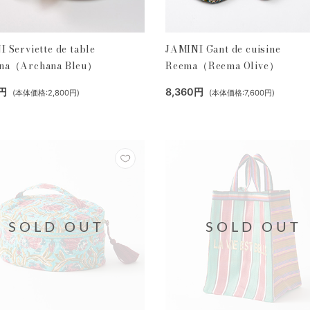
 Serviette de table
JAMINI Gant de cuisine
na（Archana Bleu）
Reema（Reema Olive）
0円
8,360円
(本体価格:2,800円)
(本体価格:7,600円)
SOLD OUT
SOLD OUT