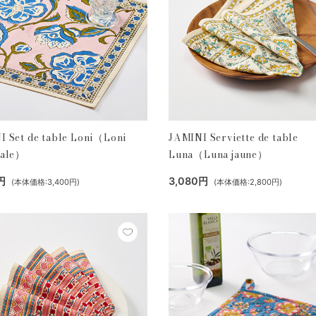
I Set de table Loni（Loni
JAMINI Serviette de table
pale）
Luna（Luna jaune）
円
3,080円
(本体価格:3,400円)
(本体価格:2,800円)