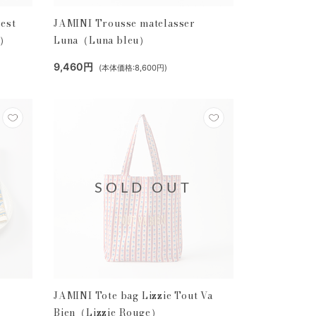
 est
JAMINI Trousse matelasser
e）
Luna（Luna bleu）
9,460円
(本体価格:8,600円)
SOLD OUT
JAMINI Tote bag Lizzie Tout Va
Bien（Lizzie Rouge）