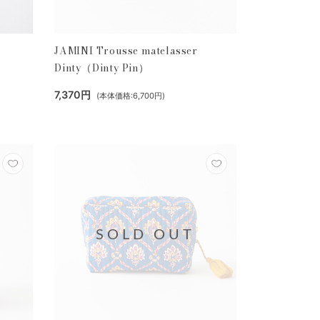
JAMINI Trousse matelasser
Dinty（Dinty Pin）
7,370円
(本体価格:6,700円)
SOLD OUT