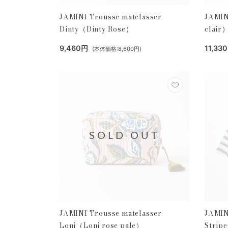
JAMINI Trousse matelasser
JAMIN
Dinty（Dinty Rose）
clair
9,460円
11,33
(本体価格:8,600円)
SOLD OUT
JAMINI Trousse matelasser
JAMIN
Loni（Loni rose pale）
Strip