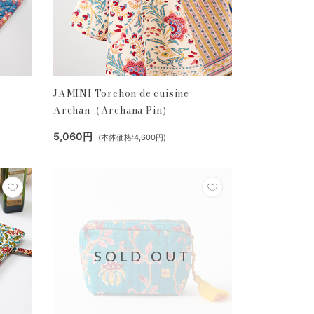
JAMINI Torchon de cuisine
Archan（Archana Pin）
5,060円
(本体価格:4,600円)
SOLD OUT