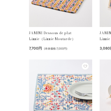
JAMINI Dessous de plat
JAMINI
Lizzie（Lizzie Moutarde）
Lizzi
7,700円
3,08
(本体価格:7,000円)