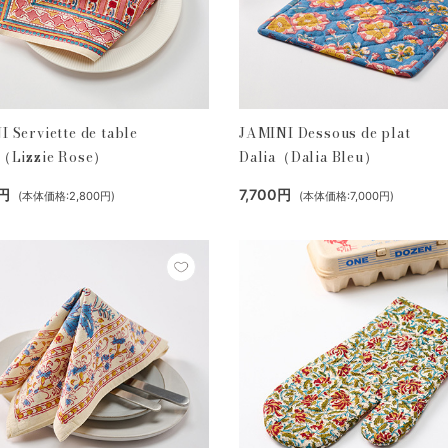
 Serviette de table
JAMINI Dessous de plat
e（Lizzie Rose）
Dalia（Dalia Bleu）
0円
7,700円
(本体価格:2,800円)
(本体価格:7,000円)