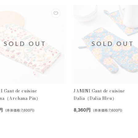
SOLD OUT
SOLD OUT
 Gant de cuisine
JAMINI Gant de cuisine
na（Archana Pin）
Dalia（Dalia Bleu）
円
8,360円
(本体価格:7,600円)
(本体価格:7,600円)