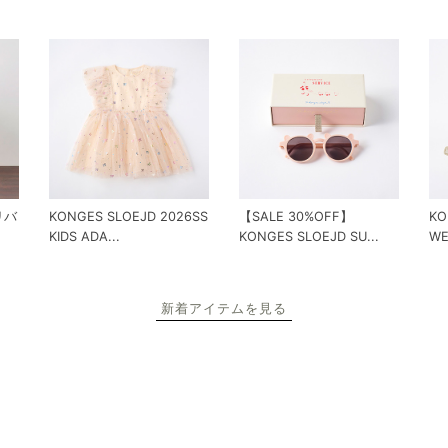
 リバ
KONGES SLOEJD 2026SS
【SALE 30%OFF】
KO
KIDS ADA...
KONGES SLOEJD SU...
WE
新着アイテムを見る