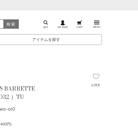
検索
MENU
探す
MY PAGE
CART
アイテムを探す
S BARRETTE
032 ）TU
o-or0
400円)