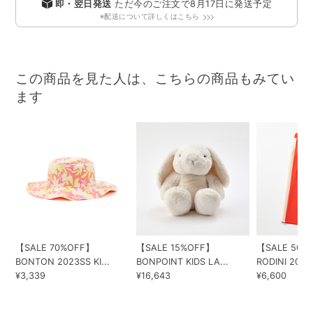
即・翌日発送
ただ今のご注文で
8月17日
に発送予定
※配送について詳しくはこちら
この商品を見た人は、こちらの商品もみてい
ます
【SALE 70%OFF】
【SALE 15%OFF】
【SALE 50%
BONTON 2023SS KI...
BONPOINT KIDS LA...
RODINI 2025.
¥3,339
¥16,643
¥6,600