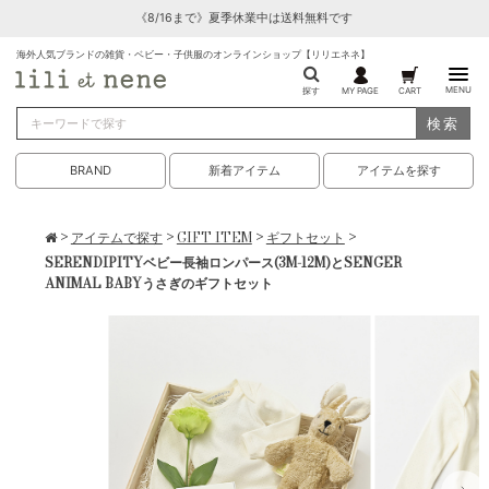
《8/16まで》夏季休業中は送料無料です
海外人気ブランドの雑貨・ベビー・子供服のオンラインショップ【リリエネネ】
MENU
探す
MY PAGE
CART
検索
BRAND
新着アイテム
アイテムを探す
>
アイテムで探す
>
GIFT ITEM
>
ギフトセット
>
SERENDIPITYベビー長袖ロンパース(3M-12M)とSENGER
ANIMAL BABYうさぎのギフトセット