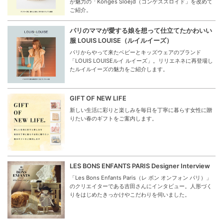
が魅力の「Konges Sloejd（コンゲススロイド」を改めて
ご紹介。
パリのママが愛する娘を想って仕立てたかわいい
服 LOUIS LOUISE（ルイルイーズ）
パリからやって来たベビーとキッズウェアのブランド
「LOUIS LOUISEルイ ルイーズ」。リリエネネに再登場し
たルイルイーズの魅力をご紹介します。
GIFT OF NEW LIFE
新しい生活に彩りと楽しみを毎日を丁寧に暮らす女性に贈
りたい春のギフトをご案内します。
LES BONS ENFANTS PARIS Designer Interview
「Les Bons Enfants Paris（レ ボン オンフォン パリ）」
のクリエイターである吉田さんにインタビュー。人形づく
りをはじめたきっかけやこだわりを伺いました。