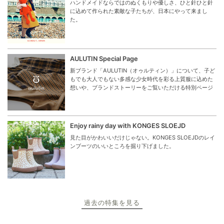
ハンドメイドならではのぬくもりや優しさ、ひと針ひと針
に込めて作られた素敵な子たちが、日本にやって来まし
た。
AULUTIN Special Page
新ブランド「AULUTIN（オゥルティン）」について、子ど
もでも大人でもない多感な少女時代を彩る上質服に込めた
想いや、ブランドストーリーをご覧いただける特別ページ
Enjoy rainy day with KONGES SLOEJD
見た目がかわいいだけじゃない。KONGES SLOEJDのレイ
ンブーツのいいところを掘り下げました。
過去の特集を見る