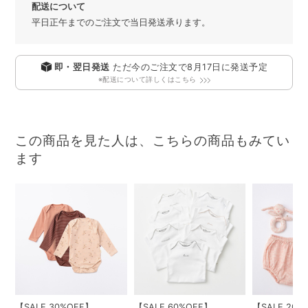
配送について
平日正午までのご注文で当日発送承ります。
即・翌日発送
ただ今のご注文で
8月17日
に発送予定
※配送について詳しくはこちら
この商品を見た人は、こちらの商品もみてい
ます
【SALE 30%OFF】
【SALE 60%OFF】
【SALE 20%