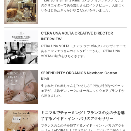
「Les Bons Enfants Paris（レ ボン オンフォン パリ）」
のクリエイターである吉田さんにインタビュー。人形づく
りをはじめたきっかけやこだわりを伺いました。
C’ERA UNA VOLTA CREATIVE DIRECTOR
INTERVIEW
C’ERA UNA VOLTA（チェラ ウナ ボルタ）のデザイナーで
あるエマヌエラさんのインタビューから、 C’ERA UNA
VOLTAの魅力をひもときます。
SERENDIPITY ORGANICS Newborn Cotton
Kinit
生まれたての赤ちゃんを“やさしさ”で包む特別なベビーウ
ェアが、北欧デンマークのオーガニックウェアブランドか
ら届きました。
ミニマルでチャーミング！フランスの女の子を魅
了するメイド・イン・パリのアクセサリー
フランスの女の子を魅了するメイド・イン・パリのアクセ
サリー「ADORABILI（アドラビリ）」についてご紹介しま