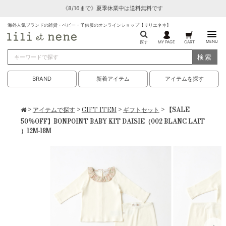
《8/16まで》夏季休業中は送料無料です
海外人気ブランドの雑貨・ベビー・子供服のオンラインショップ【リリエネネ】
MENU
探す
MY PAGE
CART
検索
BRAND
新着アイテム
アイテムを探す
>
アイテムで探す
>
GIFT ITEM
>
ギフトセット
> 【SALE
50%OFF】BONPOINT BABY KIT DAISIE（002 BLANC LAIT
）12M-18M