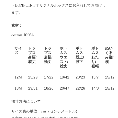
・BONPOINTオリジナルボックスにお入れしてお届けし
ます。
素材：
cotton 100%
サイ
トッ
トッ
ボト
ボト
ボト
ぬい
ズ
プス
プス
ムス
ムス
ムス
ぐる
身幅/
肩幅/
ウエ
股上/
わた
み縦/
着丈
袖丈
スト/
股下
り/
横
総丈
裾幅
12M
25/29
17/22
19/42
20/23
13/7
15/12
18M
29/31
18/26
20/47
22/26
14/8
15/12
採寸方法について
サイズ表の単位：cm（センチメートル）