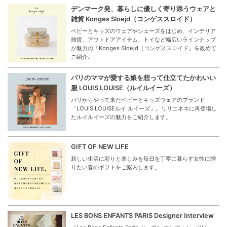
デンマーク発、暮らしに優しく寄り添うウェアと
雑貨 Konges Sloejd（コンゲススロイド）
ベビーとキッズのウェアやシューズをはじめ、インテリア
雑貨、アウトドアアイテム、トイなど幅広いラインナップ
が魅力の「Konges Sloejd（コンゲススロイド」を改めて
ご紹介。
パリのママが愛する娘を想って仕立てたかわいい
服 LOUIS LOUISE（ルイルイーズ）
パリからやって来たベビーとキッズウェアのブランド
「LOUIS LOUISEルイ ルイーズ」。リリエネネに再登場し
たルイルイーズの魅力をご紹介します。
GIFT OF NEW LIFE
新しい生活に彩りと楽しみを毎日を丁寧に暮らす女性に贈
りたい春のギフトをご案内します。
LES BONS ENFANTS PARIS Designer Interview