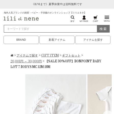
《8/16まで》夏季休業中は送料無料です
海外人気ブランドの雑貨・ベビー・子供服のオンラインショップ【リリエネネ】
MENU
探す
MY PAGE
CART
検索
BRAND
新着アイテム
アイテムを探す
>
アイテムで探す
>
GIFT ITEM
>
ギフトセット
>
20,001円 ～ 30,000円
> 【SALE 30%OFF】BONPOINT BABY
LOT 7 BODYS MC 12M-18M