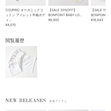
COUPRIO オーガニックコ
【SALE 50%OFF】
【SALE 15%
ットン アイレット半袖ボデ
BONPOINT BABY LO...
BONPOINT KI
ィ...
¥9,900
¥16,643
¥4,070
閲覧履歴
NEW RELEASES
新着アイテム