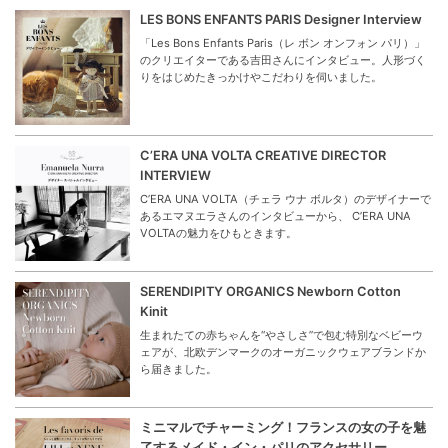
LES BONS ENFANTS PARIS Designer Interview
「Les Bons Enfants Paris（レ ボン オンフォン パリ）」
のクリエイターである吉田さんにインタビュー。人形づく
りをはじめたきっかけやこだわりを伺いました。
C’ERA UNA VOLTA CREATIVE DIRECTOR
INTERVIEW
C’ERA UNA VOLTA（チェラ ウナ ボルタ）のデザイナーで
あるエマヌエラさんのインタビューから、 C’ERA UNA
VOLTAの魅力をひもときます。
SERENDIPITY ORGANICS Newborn Cotton
Kinit
生まれたての赤ちゃんを“やさしさ”で包む特別なベビーウ
ェアが、北欧デンマークのオーガニックウェアブランドか
ら届きました。
ミニマルでチャーミング！フランスの女の子を魅
了するメイド・イン・パリのアクセサリー