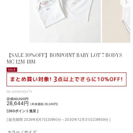
【SALE 30%OFF】BONPOINT BABY LOT 7 BODYS
MC 12M-18M
bp-pssbodys7s
定価40,920円
28,644円
(本体価格:26,040円)
[260ポイント進呈 ]
[ 販売期間
2026年8月7日20時0分
～
2030年12月31日23時59分
]
カラー／サイズ