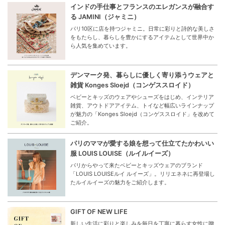
インドの手仕事とフランスのエレガンスが融合す
る JAMINI（ジャミニ）
パリ10区に店を持つジャミニ。日常に彩りと詩的な美しさ
をもたらし、暮らしを豊かにするアイテムとして世界中か
ら人気を集めています。
デンマーク発、暮らしに優しく寄り添うウェアと
雑貨 Konges Sloejd（コンゲススロイド）
ベビーとキッズのウェアやシューズをはじめ、インテリア
雑貨、アウトドアアイテム、トイなど幅広いラインナップ
が魅力の「Konges Sloejd（コンゲススロイド」を改めて
ご紹介。
パリのママが愛する娘を想って仕立てたかわいい
服 LOUIS LOUISE（ルイルイーズ）
パリからやって来たベビーとキッズウェアのブランド
「LOUIS LOUISEルイ ルイーズ」。リリエネネに再登場し
たルイルイーズの魅力をご紹介します。
GIFT OF NEW LIFE
新しい生活に彩りと楽しみを毎日を丁寧に暮らす女性に贈