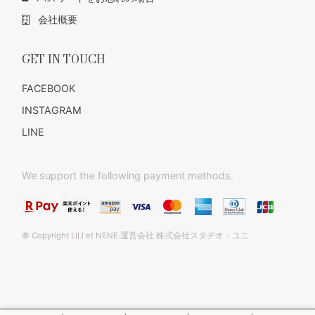
会社概要
GET IN TOUCH
FACEBOOK
INSTAGRAM
LINE
We support the following payment methods.
© Copyright LILI et NENE.運営会社 株式会社スタヂオ・ユニ