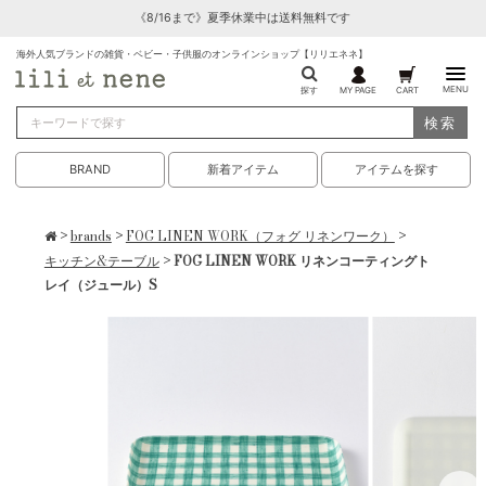
《8/16まで》夏季休業中は送料無料です
海外人気ブランドの雑貨・ベビー・子供服のオンラインショップ【リリエネネ】
MENU
探す
MY PAGE
CART
検索
BRAND
新着アイテム
アイテムを探す
>
brands
>
FOG LINEN WORK（フォグ リネンワーク）
>
キッチン&テーブル
> FOG LINEN WORK リネンコーティングト
レイ（ジュール）S