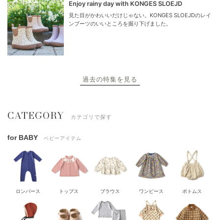
Enjoy rainy day with KONGES SLOEJD
見た目がかわいいだけじゃない。KONGES SLOEJDのレイ
ンブーツのいいところを掘り下げました。
過去の特集を見る
CATEGORY
カテゴリで探す
for BABY
ベビーアイテム
ロンパース
トップス
ブラウス
ワンピース
ボトムス