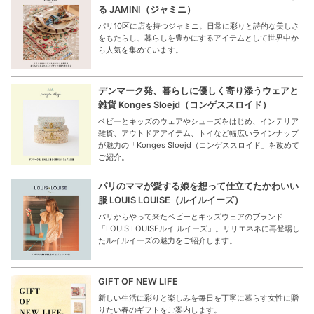
る JAMINI（ジャミニ）
パリ10区に店を持つジャミニ。日常に彩りと詩的な美しさ
をもたらし、暮らしを豊かにするアイテムとして世界中か
ら人気を集めています。
デンマーク発、暮らしに優しく寄り添うウェアと
雑貨 Konges Sloejd（コンゲススロイド）
ベビーとキッズのウェアやシューズをはじめ、インテリア
雑貨、アウトドアアイテム、トイなど幅広いラインナップ
が魅力の「Konges Sloejd（コンゲススロイド」を改めて
ご紹介。
パリのママが愛する娘を想って仕立てたかわいい
服 LOUIS LOUISE（ルイルイーズ）
パリからやって来たベビーとキッズウェアのブランド
「LOUIS LOUISEルイ ルイーズ」。リリエネネに再登場し
たルイルイーズの魅力をご紹介します。
GIFT OF NEW LIFE
新しい生活に彩りと楽しみを毎日を丁寧に暮らす女性に贈
りたい春のギフトをご案内します。