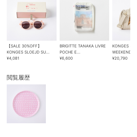
【SALE 30%OFF】
BRIGITTE TANAKA LIVRE
KONGES SL
KONGES SLOEJD SU...
POCHE E...
WEEKEND BA
¥4,081
¥6,600
¥20,790
閲覧履歴