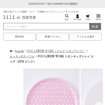
《MAX70%OFF》BIG SUMMER SALE開催中
海外人気ブランドの雑貨・ベビー・子供服のオンラインショップ【リリエネネ】
MENU
探す
MY PAGE
CART
検索
BRAND
新着アイテム
アイテムを探す
>
brands
>
FOG LINEN WORK（フォグ リネンワーク）
>
キッチン&テーブル
> FOG LINEN WORK リネンキッズトレイ エ
ッグ（EPK ピンク）