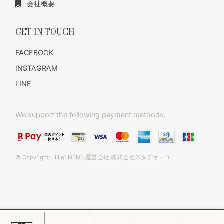
会社概要
GET IN TOUCH
FACEBOOK
INSTAGRAM
LINE
We support the following payment methods.
© Copyright LILI et NENE.運営会社 株式会社スタヂオ・ユニ