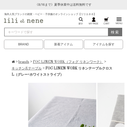
《8/16まで》夏季休業中は送料無料です
海外人気ブランドの雑貨・ベビー・子供服のオンラインショップ【リリエネネ】
MENU
探す
MY PAGE
CART
検索
BRAND
新着アイテム
アイテムを探す
>
brands
>
FOG LINEN WORK（フォグ リネンワーク）
>
キッチン&テーブル
> FOG LINEN WORK リネンテーブルクロス
L（グレー×ホワイトストライプ）