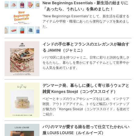
New Beginnings Essentials - 新生活の始まりに
「あったら、うれしい」を集めました！
“New Beginnings Essentials”として、新生活を応援する
アイテムや学校・職場にあったら便利なグッズを集めまし
た。
インドの手仕事とフランスのエレガンスが融合す
る JAMINI（ジャミニ）
パリ10区に店を持つジャミニ。日常に彩りと詩的な美しさ
をもたらし、暮らしを豊かにするアイテムとして世界中か
ら人気を集めています。
デンマーク発、暮らしに優しく寄り添うウェアと
雑貨 Konges Sloejd（コンゲススロイド）
ベビーとキッズのウェアやシューズをはじめ、インテリア
雑貨、アウトドアアイテム、トイなど幅広いラインナップ
が魅力の「Konges Sloejd（コンゲススロイド」を改めて
ご紹介。
パリのママが愛する娘を想って仕立てたかわいい
服 LOUIS LOUISE（ルイルイーズ）