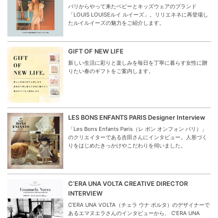
パリからやって来たベビーとキッズウェアのブランド
「LOUIS LOUISEルイ ルイーズ」。リリエネネに再登場し
たルイルイーズの魅力をご紹介します。
GIFT OF NEW LIFE
新しい生活に彩りと楽しみを毎日を丁寧に暮らす女性に贈
りたい春のギフトをご案内します。
LES BONS ENFANTS PARIS Designer Interview
「Les Bons Enfants Paris（レ ボン オンフォン パリ）」
のクリエイターである吉田さんにインタビュー。人形づく
りをはじめたきっかけやこだわりを伺いました。
C’ERA UNA VOLTA CREATIVE DIRECTOR
INTERVIEW
C’ERA UNA VOLTA（チェラ ウナ ボルタ）のデザイナーで
あるエマヌエラさんのインタビューから、 C’ERA UNA