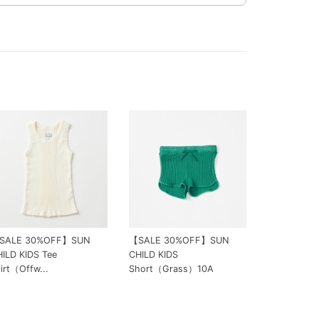
SALE 30%OFF】SUN
【SALE 30%OFF】SUN
ILD KIDS Tee
CHILD KIDS
irt（Offw...
Short（Grass）10A