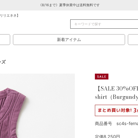
《8/16まで》夏季休業中は送料無料です
リリエネネ】
新着アイテム
ッズ
【SALE 30%OFF
shirt（Burgund
商品番号 sc4s-ferna
定価8,250円