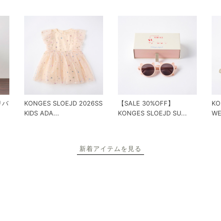
 リバ
KONGES SLOEJD 2026SS
【SALE 30%OFF】
KO
KIDS ADA...
KONGES SLOEJD SU...
WE
新着アイテムを見る