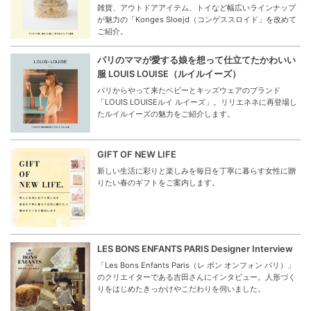
雑貨、アウトドアアイテム、トイなど幅広いラインナップ
が魅力の「Konges Sloejd（コンゲススロイド」を改めて
ご紹介。
パリのママが愛する娘を想って仕立てたかわいい
服 LOUIS LOUISE（ルイルイーズ）
パリからやって来たベビーとキッズウェアのブランド
「LOUIS LOUISEルイ ルイーズ」。リリエネネに再登場し
たルイルイーズの魅力をご紹介します。
GIFT OF NEW LIFE
新しい生活に彩りと楽しみを毎日を丁寧に暮らす女性に贈
りたい春のギフトをご案内します。
LES BONS ENFANTS PARIS Designer Interview
「Les Bons Enfants Paris（レ ボン オンフォン パリ）」
のクリエイターである吉田さんにインタビュー。人形づく
りをはじめたきっかけやこだわりを伺いました。