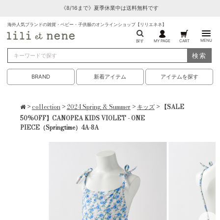
《8/16まで》夏季休業中は送料無料です
海外人気ブランドの雑貨・ベビー・子供服のオンラインショップ【リリエネネ】
MENU
探す
MY PAGE
CART
検索
BRAND
新着アイテム
アイテムを探す
>
collection
>
2024 Spring & Summer
>
キッズ
> 【SALE
50%OFF】CANOPEA KIDS VIOLET - ONE
PIECE（Springtime）4A-8A