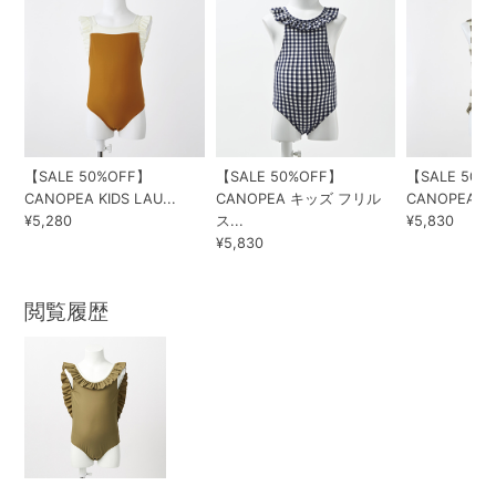
【SALE 50%OFF】
【SALE 50%OFF】
【SALE 50%
CANOPEA KIDS LAU...
CANOPEA キッズ フリル
CANOPEA KID
¥5,280
ス...
¥5,830
¥5,830
閲覧履歴