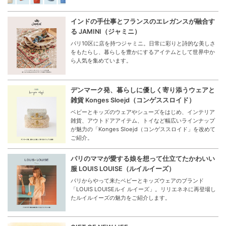
インドの手仕事とフランスのエレガンスが融合す
る JAMINI（ジャミニ）
パリ10区に店を持つジャミニ。日常に彩りと詩的な美しさ
をもたらし、暮らしを豊かにするアイテムとして世界中か
ら人気を集めています。
デンマーク発、暮らしに優しく寄り添うウェアと
雑貨 Konges Sloejd（コンゲススロイド）
ベビーとキッズのウェアやシューズをはじめ、インテリア
雑貨、アウトドアアイテム、トイなど幅広いラインナップ
が魅力の「Konges Sloejd（コンゲススロイド」を改めて
ご紹介。
パリのママが愛する娘を想って仕立てたかわいい
服 LOUIS LOUISE（ルイルイーズ）
パリからやって来たベビーとキッズウェアのブランド
「LOUIS LOUISEルイ ルイーズ」。リリエネネに再登場し
たルイルイーズの魅力をご紹介します。