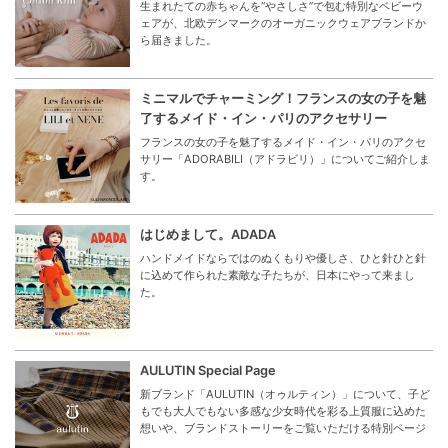
生まれたての赤ちゃんを“やさしさ”で包む特別なベビーウ
ェアが、北欧デンマークのオーガニックウェアブランドか
ら届きました。
ミニマルでチャーミング！フランスの女の子を魅
了するメイド・イン・パリのアクセサリー
フランスの女の子を魅了するメイド・イン・パリのアクセ
サリー「ADORABILI（アドラビリ）」についてご紹介しま
す。
はじめまして。ADADA
ハンドメイドならではのぬくもりや優しさ、ひと針ひと針
に込めて作られた素敵な子たちが、日本にやって来まし
た。
AULUTIN Special Page
新ブランド「AULUTIN（オゥルティン）」について、子ど
もでも大人でもない多感な少女時代を彩る上質服に込めた
想いや、ブランドストーリーをご覧いただける特別ページ