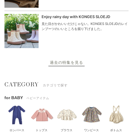
Enjoy rainy day with KONGES SLOEJD
見た目がかわいいだけじゃない。KONGES SLOEJDのレイ
ンブーツのいいところを掘り下げました。
過去の特集を見る
CATEGORY
カテゴリで探す
for BABY
ベビーアイテム
ロンパース
トップス
ブラウス
ワンピース
ボトムス