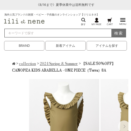
《8/16まで》夏季休業中は送料無料です
海外人気ブランドの雑貨・ベビー・子供服のオンラインショップ【リリエネネ】
MENU
探す
MY PAGE
CART
検索
BRAND
新着アイテム
アイテムを探す
>
collection
>
2024 Spring & Summer
> 【SALE 50%OFF】
CANOPEA KIDS ARABELLA - ONE PIECE（Terra）8A