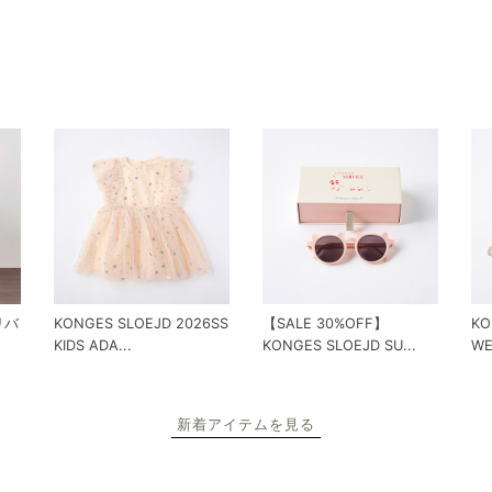
 リバ
KONGES SLOEJD 2026SS
【SALE 30%OFF】
KO
KIDS ADA...
KONGES SLOEJD SU...
WE
新着アイテムを見る