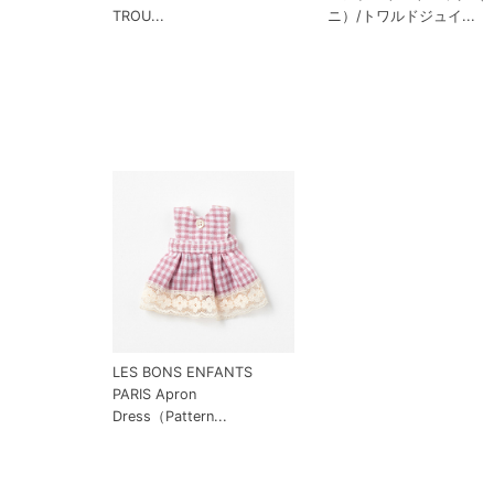
TROU...
ニ）/トワルドジュイ...
LES BONS ENFANTS
PARIS Apron
Dress（Pattern...