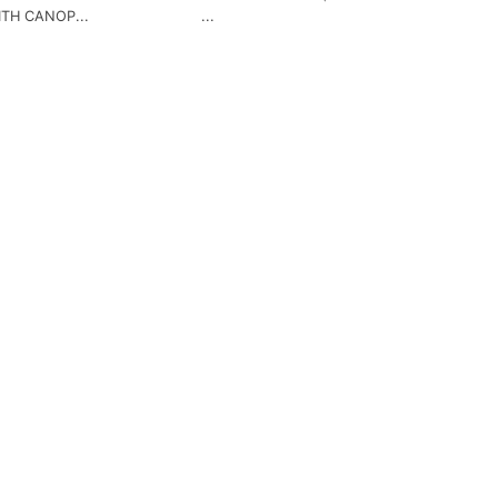
ITH CANOP...
...