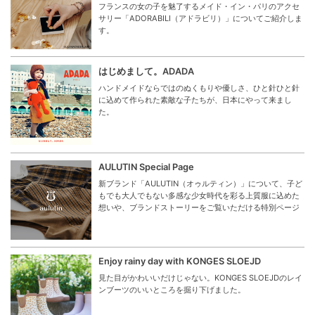
フランスの女の子を魅了するメイド・イン・パリのアクセ
サリー「ADORABILI（アドラビリ）」についてご紹介しま
す。
はじめまして。ADADA
ハンドメイドならではのぬくもりや優しさ、ひと針ひと針
に込めて作られた素敵な子たちが、日本にやって来まし
た。
AULUTIN Special Page
新ブランド「AULUTIN（オゥルティン）」について、子ど
もでも大人でもない多感な少女時代を彩る上質服に込めた
想いや、ブランドストーリーをご覧いただける特別ページ
Enjoy rainy day with KONGES SLOEJD
見た目がかわいいだけじゃない。KONGES SLOEJDのレイ
ンブーツのいいところを掘り下げました。