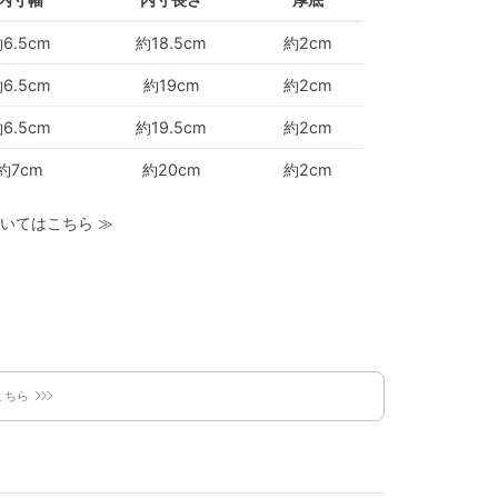
6.5cm
約18.5cm
約2cm
6.5cm
約19cm
約2cm
6.5cm
約19.5cm
約2cm
約7cm
約20cm
約2cm
いてはこちら
≫
こちら