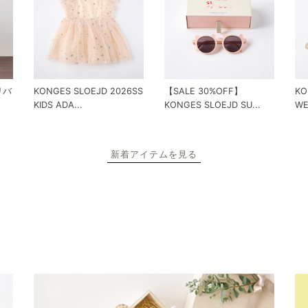
 リバ
KONGES SLOEJD 2026SS
【SALE 30%OFF】
KO
KIDS ADA...
KONGES SLOEJD SU...
WE
新着アイテムを見る