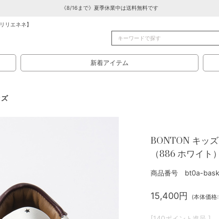
《8/16まで》夏季休業中は送料無料です
リリエネネ】
新着アイテム
ッズ
BONTON キ
（886 ホワイト）
商品番号 bt0a-bask
15,400円
(本体価格:1
[140ポイント進呈 ]