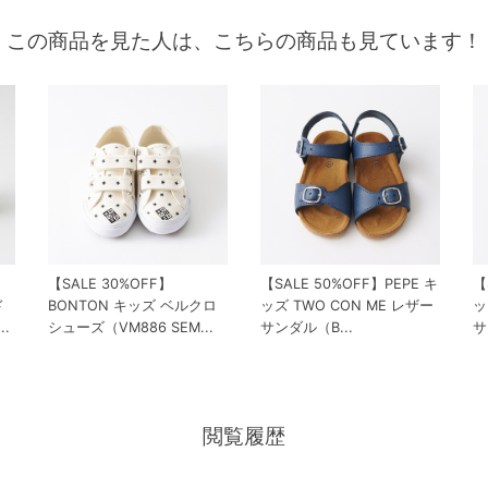
この商品を見た人は、こちらの商品も見ています！
【SALE 30%OFF】
【SALE 50%OFF】PEPE キ
【
ド
BONTON キッズ ベルクロ
ッズ TWO CON ME レザー
ッ
.
シューズ（VM886 SEM...
サンダル（B...
サ
閲覧履歴