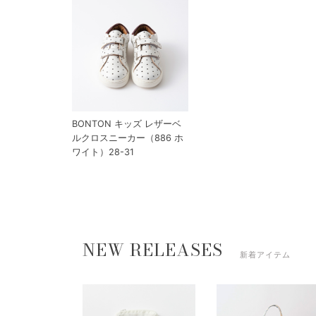
BONTON キッズ レザーベ
ルクロスニーカー（886 ホ
ワイト）28-31
NEW RELEASES
新着アイテム