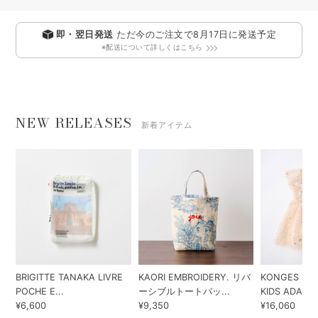
即・翌日発送
ただ今のご注文で
8月17日
に発送予定
※配送について詳しくはこちら
NEW RELEASES
新着アイテム
BRIGITTE TANAKA LIVRE
KAORI EMBROIDERY. リバ
KONGES SLO
POCHE E...
ーシブルトートバッ...
KIDS ADA...
¥6,600
¥9,350
¥16,060