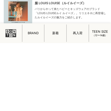
服 LOUIS LOUISE（ルイルイーズ）
パリからやって来たベビーとキッズウェアのブランド
「LOUIS LOUISEルイ ルイーズ」。リリエネネに再登場し
たルイルイーズの魅力をご紹介します。
TEEN SIZE
GIFT OF NEW LIFE
BRAND
新着
再入荷
（12〜14歳）
新しい生活に彩りと楽しみを毎日を丁寧に暮らす女性に贈
りたい春のギフトをご案内します。
LES BONS ENFANTS PARIS Designer Interview
「Les Bons Enfants Paris（レ ボン オンフォン パリ）」
のクリエイターである吉田さんにインタビュー。人形づく
りをはじめたきっかけやこだわりを伺いました。
C’ERA UNA VOLTA CREATIVE DIRECTOR
INTERVIEW
C’ERA UNA VOLTA（チェラ ウナ ボルタ）のデザイナーで