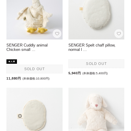
SENGER Cuddly animal
SENGER Spelt chaff pillow,
Chicken small …
normal l …
SOLD OUT
SOLD OUT
5,940円
(本体価格:5,400円)
11,880円
(本体価格:10,800円)