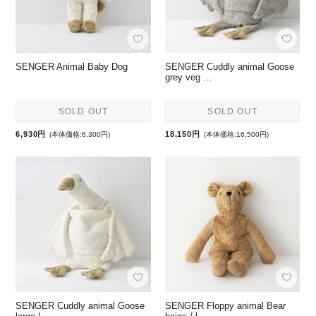
SENGER Animal Baby Dog
SENGER Cuddly animal Goose
grey veg …
SOLD OUT
SOLD OUT
6,930円
18,150円
(本体価格:6,300円)
(本体価格:16,500円)
SENGER Cuddly animal Goose
SENGER Floppy animal Bear