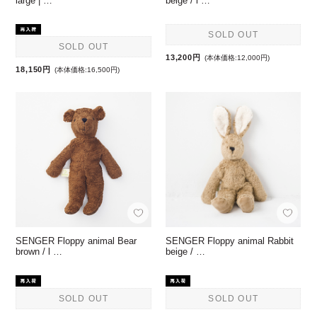
large | …
beige / l …
SOLD OUT
SOLD OUT
13,200円
(本体価格:12,000円)
18,150円
(本体価格:16,500円)
SENGER Floppy animal Bear
SENGER Floppy animal Rabbit
brown / l …
beige / …
SOLD OUT
SOLD OUT