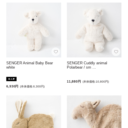
SENGER Animal Baby Bear
SENGER Cuddly animal
white
Polarbear / sm …
11,880円
(本体価格:10,800円)
6,930円
(本体価格:6,300円)