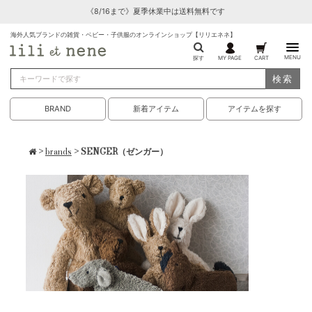
《8/16まで》夏季休業中は送料無料です
海外人気ブランドの雑貨・ベビー・子供服のオンラインショップ【リリエネネ】
MENU
探す
MY PAGE
CART
検索
BRAND
新着アイテム
アイテムを探す
>
brands
> SENGER（ゼンガー）