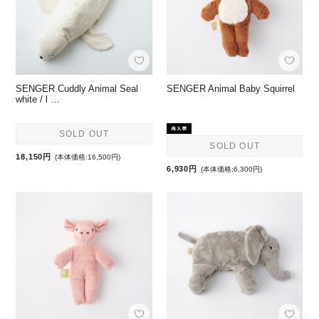
SENGER Cuddly Animal Seal
SENGER Animal Baby Squirrel
white / l …
SOLD OUT
SOLD OUT
18,150円
(本体価格:16,500円)
6,930円
(本体価格:6,300円)