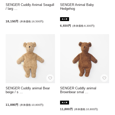
SENGER Cuddly Animal Seagull
SENGER Animal Baby
/ larg …
Hedgehog
18,150円
(本体価格:16,500円)
6,930円
(本体価格:6,300円)
SENGER Cuddly animal Bear
SENGER Cuddly animal
beige / s …
Brownbear smal …
11,880円
(本体価格:10,800円)
11,880円
(本体価格:10,800円)