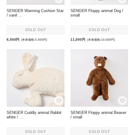
SENGER Warming Cushion Star
SENGER Floppy animal Dog /
/ vanil …
small
SOLD OUT
SOLD OUT
6,050円
11,000円
(本体価格:5,500円)
(本体価格:10,000円)
SENGER Cuddly animal Rabbit
SENGER Floppy animal Beaver
white / …
/ small
SOLD OUT
SOLD OUT