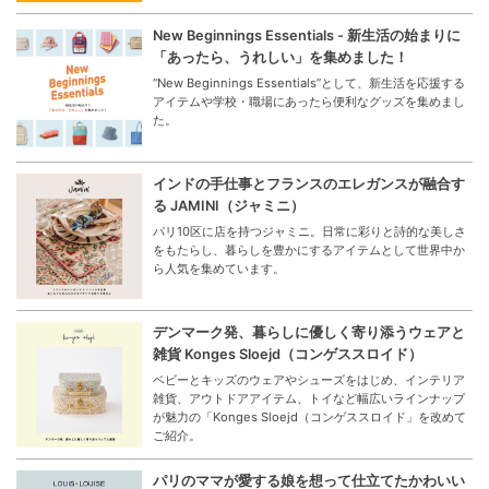
New Beginnings Essentials - 新生活の始まりに
「あったら、うれしい」を集めました！
“New Beginnings Essentials”として、新生活を応援する
アイテムや学校・職場にあったら便利なグッズを集めまし
た。
インドの手仕事とフランスのエレガンスが融合す
る JAMINI（ジャミニ）
パリ10区に店を持つジャミニ。日常に彩りと詩的な美しさ
をもたらし、暮らしを豊かにするアイテムとして世界中か
ら人気を集めています。
デンマーク発、暮らしに優しく寄り添うウェアと
雑貨 Konges Sloejd（コンゲススロイド）
ベビーとキッズのウェアやシューズをはじめ、インテリア
雑貨、アウトドアアイテム、トイなど幅広いラインナップ
が魅力の「Konges Sloejd（コンゲススロイド」を改めて
ご紹介。
パリのママが愛する娘を想って仕立てたかわいい