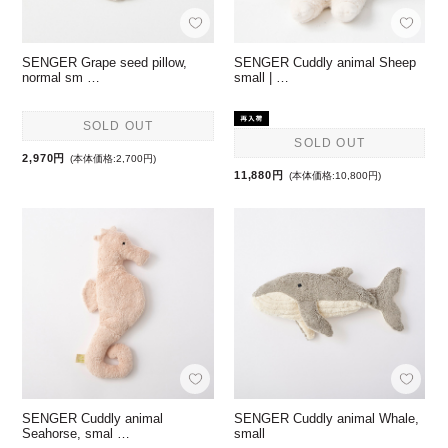
SENGER Grape seed pillow,
SENGER Cuddly animal Sheep
normal sm …
small | …
SOLD OUT
SOLD OUT
2,970円
(本体価格:2,700円)
11,880円
(本体価格:10,800円)
SENGER Cuddly animal
SENGER Cuddly animal Whale,
Seahorse, smal …
small