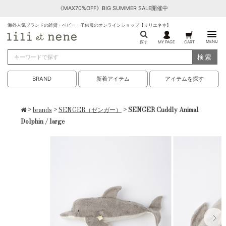
《MAX70%OFF》BIG SUMMER SALE開催中
海外人気ブランドの雑貨・ベビー・子供服のオンラインショップ【リリエネネ】
MENU
探す
MY PAGE
CART
検索
BRAND
新着アイテム
アイテムを探す
>
brands
>
SENGER（ゼンガー）
> SENGER Cuddly Animal
Dolphin / large