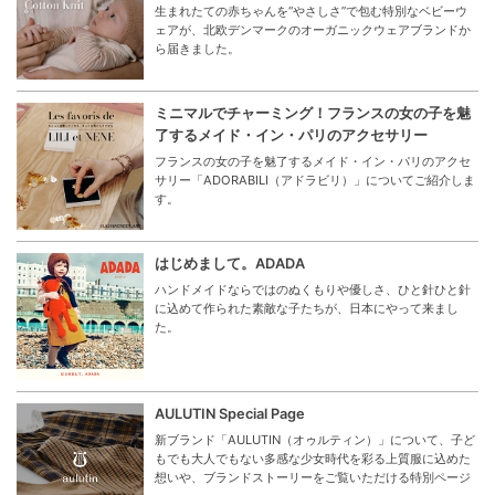
生まれたての赤ちゃんを“やさしさ”で包む特別なベビーウ
ェアが、北欧デンマークのオーガニックウェアブランドか
ら届きました。
ミニマルでチャーミング！フランスの女の子を魅
了するメイド・イン・パリのアクセサリー
フランスの女の子を魅了するメイド・イン・パリのアクセ
サリー「ADORABILI（アドラビリ）」についてご紹介しま
す。
はじめまして。ADADA
ハンドメイドならではのぬくもりや優しさ、ひと針ひと針
に込めて作られた素敵な子たちが、日本にやって来まし
た。
AULUTIN Special Page
新ブランド「AULUTIN（オゥルティン）」について、子ど
もでも大人でもない多感な少女時代を彩る上質服に込めた
想いや、ブランドストーリーをご覧いただける特別ページ