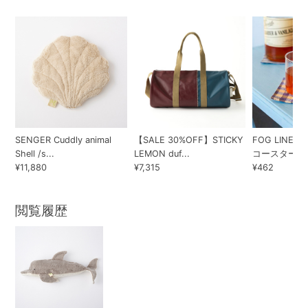
SENGER Cuddly animal
【SALE 30%OFF】STICKY
FOG LINEN
Shell /s...
LEMON duf...
コースター 
¥11,880
¥7,315
¥462
閲覧履歴