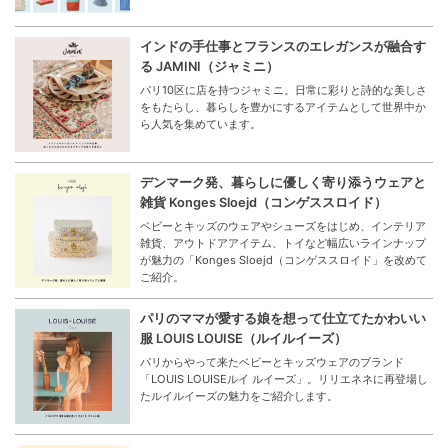
インドの手仕事とフランスのエレガンスが融合す
る JAMINI（ジャミニ）
パリ10区に店を持つジャミニ。日常に彩りと詩的な美しさ
をもたらし、暮らしを豊かにするアイテムとして世界中か
ら人気を集めています。
デンマーク発、暮らしに優しく寄り添うウェアと
雑貨 Konges Sloejd（コンゲススロイド）
ベビーとキッズのウェアやシューズをはじめ、インテリア
雑貨、アウトドアアイテム、トイなど幅広いラインナップ
が魅力の「Konges Sloejd（コンゲススロイド」を改めて
ご紹介。
パリのママが愛する娘を想って仕立てたかわいい
服 LOUIS LOUISE（ルイルイーズ）
パリからやって来たベビーとキッズウェアのブランド
「LOUIS LOUISEルイ ルイーズ」。リリエネネに再登場し
たルイルイーズの魅力をご紹介します。