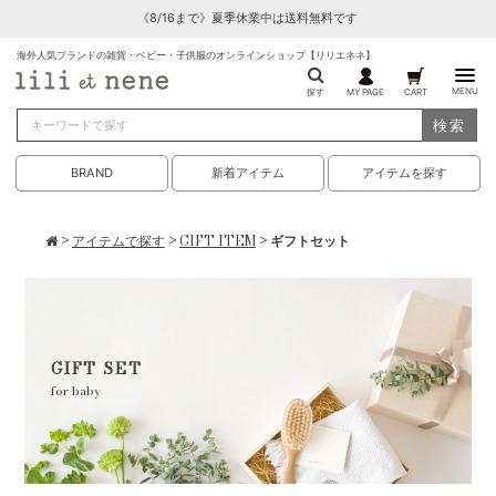
《8/16まで》夏季休業中は送料無料です
海外人気ブランドの雑貨・ベビー・子供服のオンラインショップ【リリエネネ】
MENU
探す
MY PAGE
CART
検索
BRAND
新着アイテム
アイテムを探す
>
アイテムで探す
>
GIFT ITEM
> ギフトセット
GIFT SET
for baby