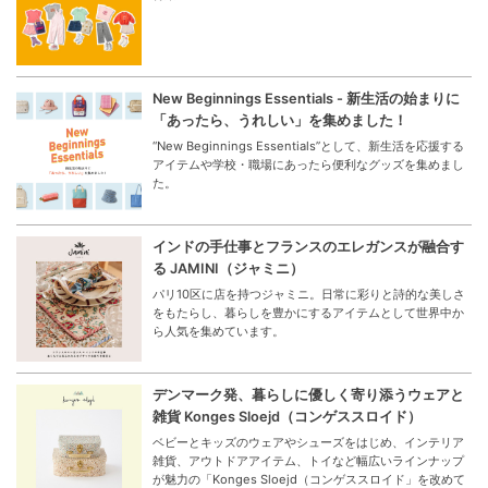
New Beginnings Essentials - 新生活の始まりに
「あったら、うれしい」を集めました！
“New Beginnings Essentials”として、新生活を応援する
アイテムや学校・職場にあったら便利なグッズを集めまし
た。
インドの手仕事とフランスのエレガンスが融合す
る JAMINI（ジャミニ）
パリ10区に店を持つジャミニ。日常に彩りと詩的な美しさ
をもたらし、暮らしを豊かにするアイテムとして世界中か
ら人気を集めています。
デンマーク発、暮らしに優しく寄り添うウェアと
雑貨 Konges Sloejd（コンゲススロイド）
ベビーとキッズのウェアやシューズをはじめ、インテリア
雑貨、アウトドアアイテム、トイなど幅広いラインナップ
が魅力の「Konges Sloejd（コンゲススロイド」を改めて