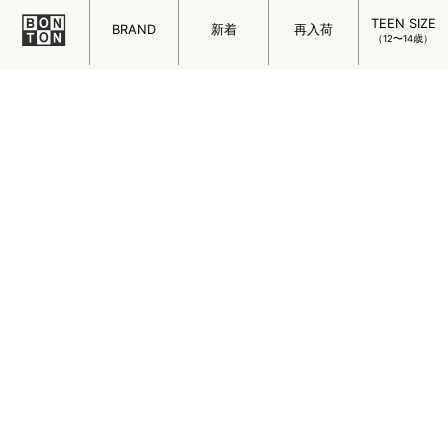
TEEN SIZE
BRAND
新着
再入荷
（12〜14歳）
シューズ
ルームウェア
スイムウェア
アウター
OTHER
その他雑貨アイテム
インテリア雑貨
レディース雑貨
おもちゃ
ギフト
アイテムを探す
検索
JOIN US