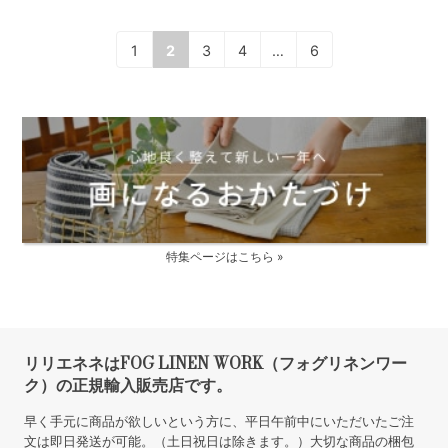
FOG LINEN WORK 2025 リネン
FOG LINEN WORK 2025 リネン
カレンダー アルザスの名 …
カレンダー プロヴァンス …
SOLD OUT
SOLD OUT
3,410円
(本体価格:3,100円)
定価3,410円
2,530円
(本体価格:2,300円)
1
2
3
4
…
6
特集ページはこちら »