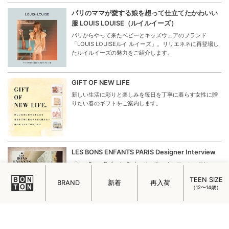
をもたらし、暮らしを豊かにするアイテムとして世界中か
ら人気を集めています。
デンマーク発、暮らしに優しく寄り添うウェアと
雑貨 Konges Sloejd（コンゲススロイド）
ベビーとキッズのウェアやシューズをはじめ、インテリア
雑貨、アウトドアアイテム、トイなど幅広いラインナップ
が魅力の「Konges Sloejd（コンゲススロイド」を改めて
ご紹介。
パリのママが愛する娘を想って仕立てたかわいい
服 LOUIS LOUISE（ルイルイーズ）
パリからやって来たベビーとキッズウェアのブランド
「LOUIS LOUISEルイ ルイーズ」。リリエネネに再登場し
たルイルイーズの魅力をご紹介します。
TEEN SIZE
GIFT OF NEW LIFE
BRAND
新着
再入荷
（12〜14歳）
新しい生活に彩りと楽しみを毎日を丁寧に暮らす女性に贈
りたい春のギフトをご案内します。