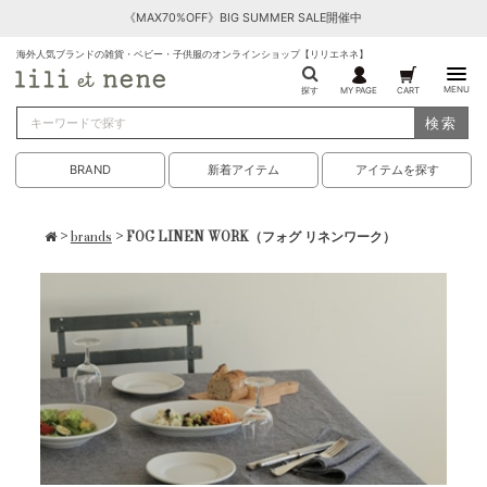
《MAX70%OFF》BIG SUMMER SALE開催中
海外人気ブランドの雑貨・ベビー・子供服のオンラインショップ【リリエネネ】
MENU
探す
MY PAGE
CART
検索
BRAND
新着アイテム
アイテムを探す
>
brands
> FOG LINEN WORK（フォグ リネンワーク）