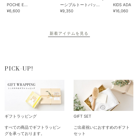
BRIGITTE TANAKA LIVRE
KAORI EMBROIDERY. リバ
KONGES SLO
POCHE E...
ーシブルトートバッ...
KIDS ADA...
¥6,600
¥9,350
¥16,060
新着アイテムを見る
PICK-UP!