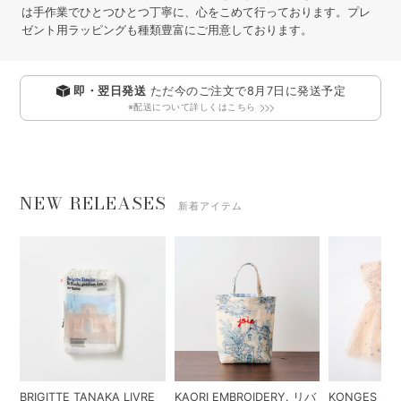
リリエネネはFOG LINEN WORK（フォグリネンワー
ク）の正規輸入販売店です。
早く手元に商品が欲しいという方に、平日午前中にいただいたご注
文は即日発送が可能。（土日祝日は除きます。）大切な商品の梱包
は手作業でひとつひとつ丁寧に、心をこめて行っております。プレ
ゼント用ラッピングも種類豊富にご用意しております。
即・翌日発送
ただ今のご注文で
8月7日
に発送予定
※配送について詳しくはこちら
NEW RELEASES
新着アイテム