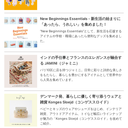
FEATURE
特集
Hello Spring！Wear a New You
新しい季節は気分も新たに！今すぐ着たいデイリーウェア
特集
New Beginnings Essentials - 新生活の始まりに
「あったら、うれしい」を集めました！
“New Beginnings Essentials”として、新生活を応援する
アイテムや学校・職場にあったら便利なグッズを集めまし
た。
インドの手仕事とフランスのエレガンスが融合す
る JAMINI（ジャミニ）
パリ10区に店を持つジャミニ。日常に彩りと詩的な美しさ