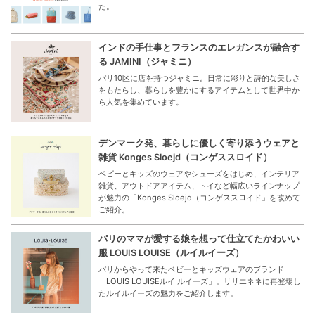
た。
インドの手仕事とフランスのエレガンスが融合す
る JAMINI（ジャミニ）
パリ10区に店を持つジャミニ。日常に彩りと詩的な美しさ
をもたらし、暮らしを豊かにするアイテムとして世界中か
ら人気を集めています。
デンマーク発、暮らしに優しく寄り添うウェアと
雑貨 Konges Sloejd（コンゲススロイド）
ベビーとキッズのウェアやシューズをはじめ、インテリア
雑貨、アウトドアアイテム、トイなど幅広いラインナップ
が魅力の「Konges Sloejd（コンゲススロイド」を改めて
ご紹介。
パリのママが愛する娘を想って仕立てたかわいい
服 LOUIS LOUISE（ルイルイーズ）
パリからやって来たベビーとキッズウェアのブランド
「LOUIS LOUISEルイ ルイーズ」。リリエネネに再登場し
たルイルイーズの魅力をご紹介します。