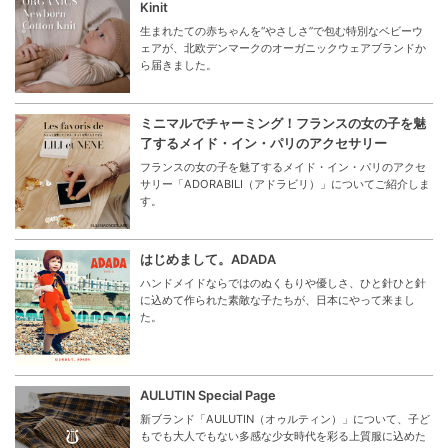
Kinit
生まれたての赤ちゃんを“やさしさ”で包む特別なベビーウ
ェアが、北欧デンマークのオーガニックウェアブランドか
ら届きました。
ミニマルでチャーミング！フランスの女の子を魅
了するメイド・イン・パリのアクセサリー
フランスの女の子を魅了するメイド・イン・パリのアクセ
サリー「ADORABILI（アドラビリ）」についてご紹介しま
す。
はじめまして。ADADA
ハンドメイドならではのぬくもりや優しさ、ひと針ひと針
に込めて作られた素敵な子たちが、日本にやって来まし
た。
AULUTIN Special Page
新ブランド「AULUTIN（オゥルティン）」について、子ど
もでも大人でもない多感な少女時代を彩る上質服に込めた