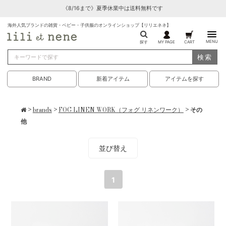
《8/16まで》夏季休業中は送料無料です
海外人気ブランドの雑貨・ベビー・子供服のオンラインショップ【リリエネネ】
MENU
探す
MY PAGE
CART
検索
BRAND
新着アイテム
アイテムを探す
>
brands
>
FOG LINEN WORK（フォグ リネンワーク）
> その
他
並び替え
1