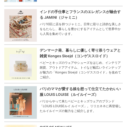
インドの手仕事とフランスのエレガンスが融合す
る JAMINI（ジャミニ）
パリ10区に店を持つジャミニ。日常に彩りと詩的な美しさ
をもたらし、暮らしを豊かにするアイテムとして世界中か
ら人気を集めています。
デンマーク発、暮らしに優しく寄り添うウェアと
雑貨 Konges Sloejd（コンゲススロイド）
ベビーとキッズのウェアやシューズをはじめ、インテリア
雑貨、アウトドアアイテム、トイなど幅広いラインナップ
が魅力の「Konges Sloejd（コンゲススロイド」を改めて
ご紹介。
パリのママが愛する娘を想って仕立てたかわいい
服 LOUIS LOUISE（ルイルイーズ）
パリからやって来たベビーとキッズウェアのブランド
「LOUIS LOUISEルイ ルイーズ」。リリエネネに再登場し
たルイルイーズの魅力をご紹介します。