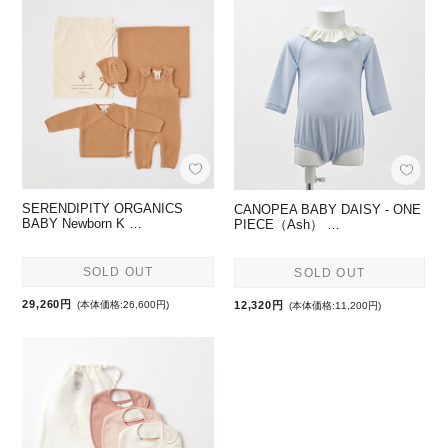
SERENDIPITY ORGANICS
CANOPEA BABY DAISY - ONE
BABY Newborn K …
PIECE（Ash） …
SOLD OUT
SOLD OUT
29,260円
12,320円
(本体価格:26,600円)
(本体価格:11,200円)