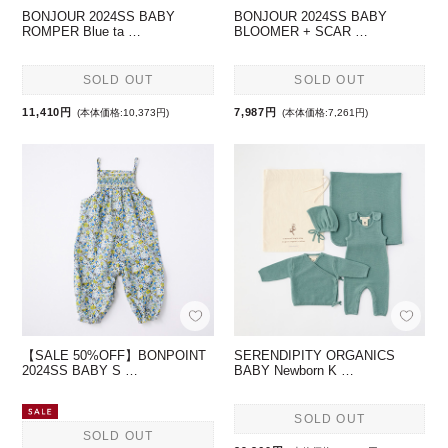
BONJOUR 2024SS BABY
BONJOUR 2024SS BABY
ROMPER Blue ta …
BLOOMER + SCAR …
SOLD OUT
SOLD OUT
11,410円
7,987円
(本体価格:10,373円)
(本体価格:7,261円)
【SALE 50%OFF】BONPOINT
SERENDIPITY ORGANICS
2024SS BABY S …
BABY Newborn K …
SOLD OUT
SOLD OUT