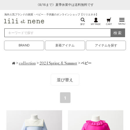
《8/16まで》夏季休業中は送料無料です
海外人気ブランドの雑貨・ベビー・子供服のオンラインショップ【リリエネネ】
MENU
探す
MY PAGE
CART
検索
BRAND
新着アイテム
アイテムを探す
>
collection
>
2024 Spring & Summer
> ベビー
並び替え
1