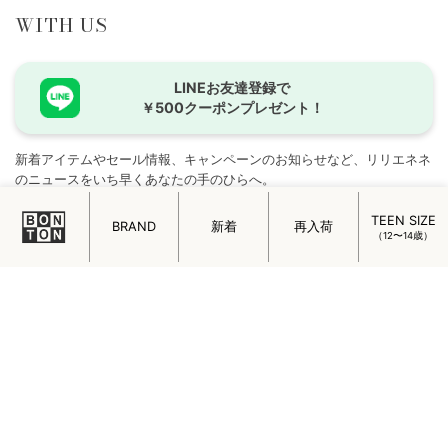
WITH US
LINEお友達登録で
￥500クーポンプレゼント！
新着アイテムやセール情報、キャンペーンのお知らせなど、リリエネネ
のニュースをいち早くあなたの手のひらへ。
お友達登録で500円オフクーポンプレゼント！
TEEN SIZE
BRAND
新着
再入荷
（12〜14歳）
FOLLOW US
LILI et NENE
公式インスタグラム
人気ブランドの新作やコーディネートはInstagramでチェック！パリの
日常が垣間見られる
lilietnene_paris
も必見です。