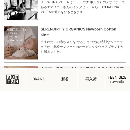
C’ERA UNA VOLTA（チェラ ウナ ボルタ）のデザイナーで
あるエマヌエラさんのインタビューから、 C’ERA UNA
VOLTAの魅力をひもときます。
SERENDIPITY ORGANICS Newborn Cotton
Kinit
生まれたての赤ちゃんを“やさしさ”で包む特別なベビーウ
ェアが、北欧デンマークのオーガニックウェアブランドか
ら届きました。
ミニマルでチャーミング！フランスの女の子を魅
了するメイド・イン・パリのアクセサリー
TEEN SIZE
BRAND
新着
再入荷
フランスの女の子を魅了するメイド・イン・パリのアクセ
（12〜14歳）
サリー「ADORABILI（アドラビリ）」についてご紹介しま
す。
はじめまして。ADADA
ハンドメイドならではのぬくもりや優しさ、ひと針ひと針
に込めて作られた素敵な子たちが、日本にやって来まし
た。