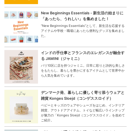
New Beginnings Essentials - 新生活の始まりに
「あったら、うれしい」を集めました！
“New Beginnings Essentials”として、新生活を応援する
アイテムや学校・職場にあったら便利なグッズを集めまし
た。
インドの手仕事とフランスのエレガンスが融合す
る JAMINI（ジャミニ）
パリ10区に店を持つジャミニ。日常に彩りと詩的な美しさ
をもたらし、暮らしを豊かにするアイテムとして世界中か
ら人気を集めています。
デンマーク発、暮らしに優しく寄り添うウェアと
雑貨 Konges Sloejd（コンゲススロイド）
ベビーとキッズのウェアやシューズをはじめ、インテリア
雑貨、アウトドアアイテム、トイなど幅広いラインナップ
が魅力の「Konges Sloejd（コンゲススロイド」を改めて
ご紹介。