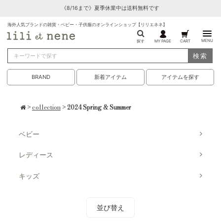
《8/16まで》夏季休業中は送料無料です
海外人気ブランドの雑貨・ベビー・子供服のオンラインショップ【リリエネネ】
MENU
探す
MY PAGE
CART
検索
BRAND
新着アイテム
アイテムを探す
>
collection
> 2024 Spring & Summer
ベビー
レディース
キッズ
並び替え