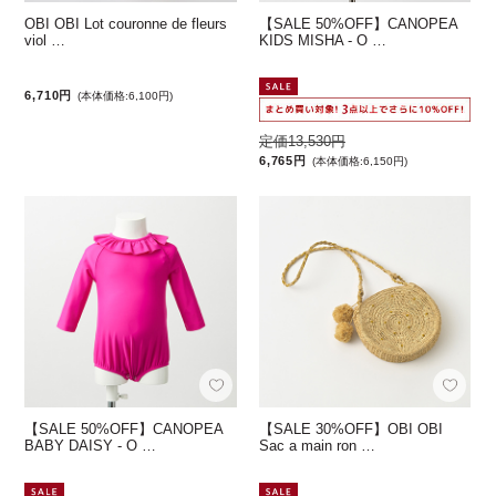
OBI OBI Lot couronne de fleurs
【SALE 50%OFF】CANOPEA
viol …
KIDS MISHA - O …
6,710円
(本体価格:6,100円)
定価13,530円
6,765円
(本体価格:6,150円)
【SALE 50%OFF】CANOPEA
【SALE 30%OFF】OBI OBI
BABY DAISY - O …
Sac a main ron …