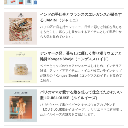
インドの手仕事とフランスのエレガンスが融合す
る JAMINI（ジャミニ）
パリ10区に店を持つジャミニ。日常に彩りと詩的な美しさ
をもたらし、暮らしを豊かにするアイテムとして世界中か
ら人気を集めています。
デンマーク発、暮らしに優しく寄り添うウェアと
雑貨 Konges Sloejd（コンゲススロイド）
ベビーとキッズのウェアやシューズをはじめ、インテリア
雑貨、アウトドアアイテム、トイなど幅広いラインナップ
が魅力の「Konges Sloejd（コンゲススロイド」を改めて
ご紹介。
パリのママが愛する娘を想って仕立てたかわいい
服 LOUIS LOUISE（ルイルイーズ）
パリからやって来たベビーとキッズウェアのブランド
「LOUIS LOUISEルイ ルイーズ」。リリエネネに再登場し
たルイルイーズの魅力をご紹介します。