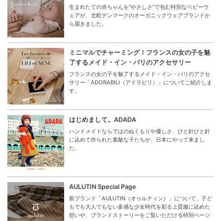
生まれたての赤ちゃんを“やさしさ”で包む特別なベビーウ
ェアが、北欧デンマークのオーガニックウェアブランドか
ら届きました。
ミニマルでチャーミング！フランスの女の子を魅
了するメイド・イン・パリのアクセサリー
フランスの女の子を魅了するメイド・イン・パリのアクセ
サリー「ADORABILI（アドラビリ）」についてご紹介しま
す。
はじめまして。ADADA
ハンドメイドならではのぬくもりや優しさ、ひと針ひと針
に込めて作られた素敵な子たちが、日本にやって来まし
た。
AULUTIN Special Page
新ブランド「AULUTIN（オゥルティン）」について、子ど
もでも大人でもない多感な少女時代を彩る上質服に込めた
想いや、ブランドストーリーをご覧いただける特別ページ