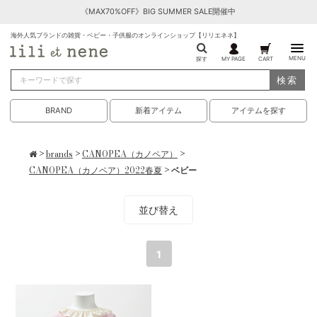
《MAX70%OFF》BIG SUMMER SALE開催中
海外人気ブランドの雑貨・ベビー・子供服のオンラインショップ【リリエネネ】
MENU
探す
MY PAGE
CART
検索
BRAND
新着アイテム
アイテムを探す
>
brands
>
CANOPEA（カノペア）
>
CANOPEA（カノペア）2022春夏
> ベビー
並び替え
1