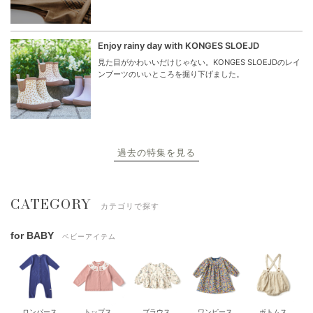
Enjoy rainy day with KONGES SLOEJD
見た目がかわいいだけじゃない。KONGES SLOEJDのレイ
ンブーツのいいところを掘り下げました。
過去の特集を見る
CATEGORY
カテゴリで探す
for BABY
ベビーアイテム
ロンパース
トップス
ブラウス
ワンピース
ボトムス