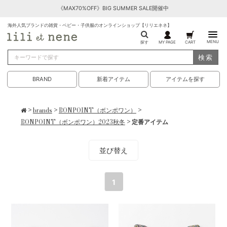
《MAX70%OFF》BIG SUMMER SALE開催中
海外人気ブランドの雑貨・ベビー・子供服のオンラインショップ【リリエネネ】
MENU
探す
MY PAGE
CART
検索
BRAND
新着アイテム
アイテムを探す
>
brands
>
BONPOINT（ボンポワン）
>
BONPOINT（ボンポワン）2023秋冬
> 定番アイテム
並び替え
1