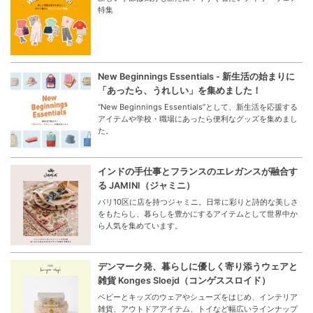
特集
New Beginnings Essentials - 新生活の始まりに
「あったら、うれしい」を集めました！
“New Beginnings Essentials”として、新生活を応援する
アイテムや学校・職場にあったら便利なグッズを集めまし
た。
インドの手仕事とフランスのエレガンスが融合す
る JAMINI（ジャミニ）
パリ10区に店を持つジャミニ。日常に彩りと詩的な美しさ
をもたらし、暮らしを豊かにするアイテムとして世界中か
ら人気を集めています。
デンマーク発、暮らしに優しく寄り添うウェアと
雑貨 Konges Sloejd（コンゲススロイド）
ベビーとキッズのウェアやシューズをはじめ、インテリア
雑貨、アウトドアアイテム、トイなど幅広いラインナップ