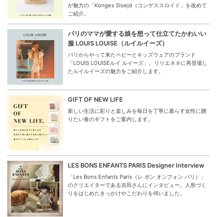
が魅力の「Konges Sloejd（コンゲススロイド」を改めて
ご紹介。
パリのママが愛する娘を想って仕立てたかわいい
服 LOUIS LOUISE（ルイルイーズ）
パリからやって来たベビーとキッズウェアのブランド
「LOUIS LOUISEルイ ルイーズ」。リリエネネに再登場し
たルイルイーズの魅力をご紹介します。
GIFT OF NEW LIFE
新しい生活に彩りと楽しみを毎日を丁寧に暮らす女性に贈
りたい春のギフトをご案内します。
LES BONS ENFANTS PARIS Designer Interview
「Les Bons Enfants Paris（レ ボン オンフォン パリ）」
のクリエイターである吉田さんにインタビュー。人形づく
りをはじめたきっかけやこだわりを伺いました。