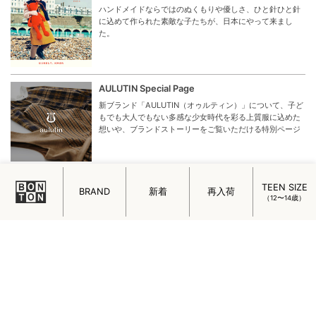
ハンドメイドならではのぬくもりや優しさ、ひと針ひと針
に込めて作られた素敵な子たちが、日本にやって来まし
た。
AULUTIN Special Page
新ブランド「AULUTIN（オゥルティン）」について、子ど
もでも大人でもない多感な少女時代を彩る上質服に込めた
想いや、ブランドストーリーをご覧いただける特別ページ
Enjoy rainy day with KONGES SLOEJD
TEEN SIZE
BRAND
新着
再入荷
（12〜14歳）
見た目がかわいいだけじゃない。KONGES SLOEJDのレイ
ンブーツのいいところを掘り下げました。
過去の特集を見る