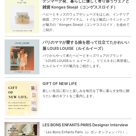
デンマーク発、暮らしに優しく寄り添うウェアと
雑貨 Konges Sloejd（コンゲススロイド）
ベビーとキッズのウェアやシューズをはじめ、インテリア
雑貨、アウトドアアイテム、トイなど幅広いラインナップ
が魅力の「Konges Sloejd（コンゲススロイド」を改めて
ご紹介。
パリのママが愛する娘を想って仕立てたかわいい
服 LOUIS LOUISE（ルイルイーズ）
パリからやって来たベビーとキッズウェアのブランド
「LOUIS LOUISEルイ ルイーズ」。リリエネネに再登場し
たルイルイーズの魅力をご紹介します。
GIFT OF NEW LIFE
新しい生活に彩りと楽しみを毎日を丁寧に暮らす女性に贈
りたい春のギフトをご案内します。
LES BONS ENFANTS PARIS Designer Interview
「Les Bons Enfants Paris（レ ボン オンフォン パリ）」