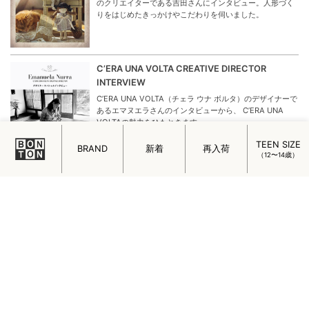
のクリエイターである吉田さんにインタビュー。人形づく
りをはじめたきっかけやこだわりを伺いました。
C’ERA UNA VOLTA CREATIVE DIRECTOR
INTERVIEW
C’ERA UNA VOLTA（チェラ ウナ ボルタ）のデザイナーで
あるエマヌエラさんのインタビューから、 C’ERA UNA
VOLTAの魅力をひもときます。
TEEN SIZE
BRAND
新着
再入荷
（12〜14歳）
SERENDIPITY ORGANICS Newborn Cotton
Kinit
生まれたての赤ちゃんを“やさしさ”で包む特別なベビーウ
ェアが、北欧デンマークのオーガニックウェアブランドか
ら届きました。
ミニマルでチャーミング！フランスの女の子を魅
了するメイド・イン・パリのアクセサリー
フランスの女の子を魅了するメイド・イン・パリのアクセ
サリー「ADORABILI（アドラビリ）」についてご紹介しま