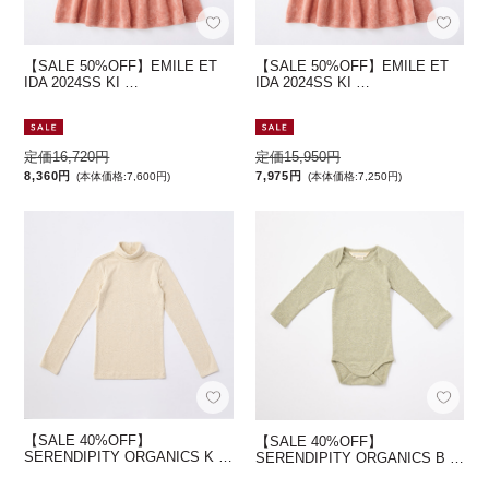
【SALE 50%OFF】EMILE ET
【SALE 50%OFF】EMILE ET
IDA 2024SS KI …
IDA 2024SS KI …
定価16,720円
定価15,950円
8,360円
7,975円
(本体価格:7,600円)
(本体価格:7,250円)
【SALE 40%OFF】
【SALE 40%OFF】
SERENDIPITY ORGANICS K …
SERENDIPITY ORGANICS B …