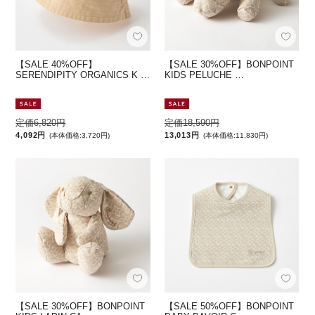
【SALE 40%OFF】
【SALE 30%OFF】BONPOINT
SERENDIPITY ORGANICS K …
KIDS PELUCHE …
定価6,820円
定価18,590円
4,092円
13,013円
(本体価格:3,720円)
(本体価格:11,830円)
【SALE 30%OFF】BONPOINT
【SALE 50%OFF】BONPOINT