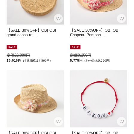
【SALE 30%OFF】OBI OBI
【SALE 30%OFF】OBI OBI
grand cabas ro …
Chapeau Pompon …
定価22,880円
定価8,250円
16,016円
5,775円
(本体価格:14,560円)
(本体価格:5,250円)
【SALE 30%OFF】OBI OBI
【SALE 30%OFF】OBI OBI