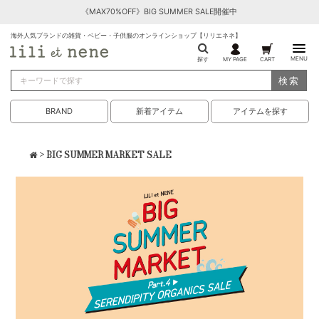
《MAX70%OFF》BIG SUMMER SALE開催中
海外人気ブランドの雑貨・ベビー・子供服のオンラインショップ【リリエネネ】
MENU
探す
MY PAGE
CART
検索
BRAND
新着アイテム
アイテムを探す
> BIG SUMMER MARKET SALE