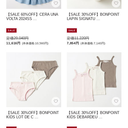
【SALE 60%OFF】CERA UNA
【SALE 30%OFF】BONPOINT
VOLTA 2024SS …
LAPIN SIGNATU …
定価29,040円
定価11,220円
11,616円
7,854円
(本体価格:10,560円)
(本体価格:7,140円)
【SALE 30%OFF】BONPOINT
【SALE 30%OFF】BONPOINT
KIDS LOT DE C …
KIDS DEBARDEU …