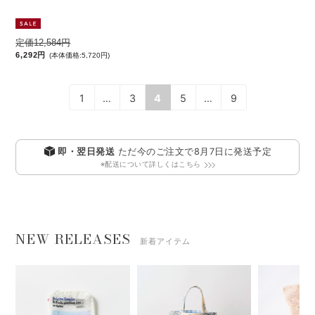
定価12,584円
定価11,374円
6,292円
5,687円
(本体価格:5,720円)
(本体価格:5,170円)
1
…
3
4
5
…
9
即・翌日発送
ただ今のご注文で
8月7日
に発送予定
※配送について詳しくはこちら
NEW RELEASES
新着アイテム