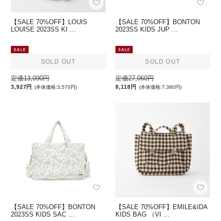
【SALE 70%OFF】LOUIS
【SALE 70%OFF】BONTON
LOUISE 2023SS KI …
2023SS KIDS JUP …
SOLD OUT
SOLD OUT
定価13,090円
定価27,060円
3,927円
8,118円
(本体価格:3,570円)
(本体価格:7,380円)
【SALE 70%OFF】BONTON
【SALE 70%OFF】EMILE&IDA
2023SS KIDS SAC …
KIDS BAG （VI …