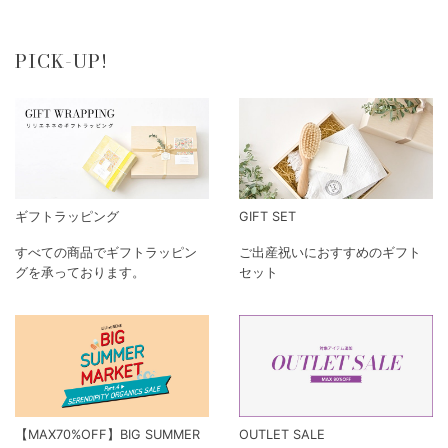
新着アイテム
BRIGITTE TANAKA LIVRE
KAORI EMBROIDERY. リバ
KONGES SLO
POCHE E...
ーシブルトートバッ...
KIDS ADA...
¥6,600
¥9,350
¥16,060
新着アイテムを見る
PICK-UP!