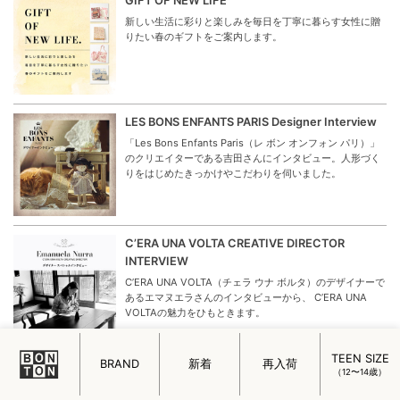
パリ10区に店を持つジャミニ。日常に彩りと詩的な美しさ
をもたらし、暮らしを豊かにするアイテムとして世界中か
ら人気を集めています。
デンマーク発、暮らしに優しく寄り添うウェアと
雑貨 Konges Sloejd（コンゲススロイド）
ベビーとキッズのウェアやシューズをはじめ、インテリア
雑貨、アウトドアアイテム、トイなど幅広いラインナップ
が魅力の「Konges Sloejd（コンゲススロイド」を改めて
ご紹介。
パリのママが愛する娘を想って仕立てたかわいい
服 LOUIS LOUISE（ルイルイーズ）
パリからやって来たベビーとキッズウェアのブランド
「LOUIS LOUISEルイ ルイーズ」。リリエネネに再登場し
たルイルイーズの魅力をご紹介します。
GIFT OF NEW LIFE
TEEN SIZE
新しい生活に彩りと楽しみを毎日を丁寧に暮らす女性に贈
BRAND
新着
再入荷
（12〜14歳）
りたい春のギフトをご案内します。