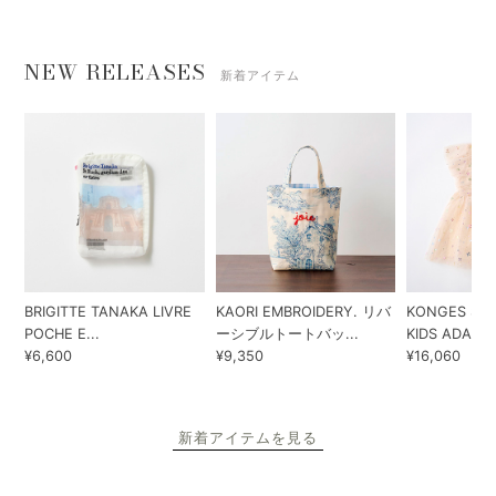
【SALE 30%OFF】KONGES
【SALE 30%OFF】BONTON ハ
SLOEJD キッズ ピコレー …
ンドル付ポーチ（964 ゴー …
SOLD OUT
SOLD OUT
定価1,760円
定価5,720円
1,232円
4,004円
(本体価格:1,120円)
(本体価格:3,640円)
1
…
6
7
8
9
即・翌日発送
ただ今のご注文で
8月7日
に発送予定
※配送について詳しくはこちら
NEW RELEASES