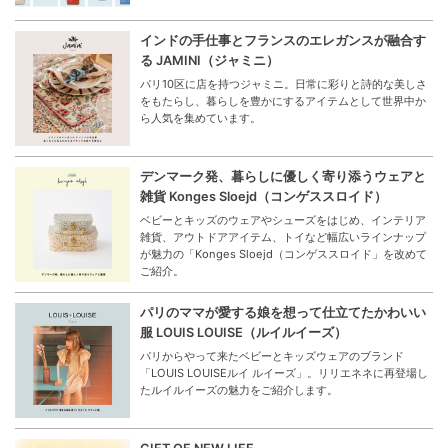
FEATURE
特集
Hello Spring！Wear a New You
新しい季節は気分も新たに！今すぐ着たいデイリーウェア
特集
New Beginnings Essentials - 新生活の始まりに
「あったら、うれしい」を集めました！
“New Beginnings Essentials”として、新生活を応援する
アイテムや学校・職場にあったら便利なグッズを集めまし
た。
インドの手仕事とフランスのエレガンスが融合す
る JAMINI（ジャミニ）