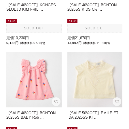
【SALE 40%OFF】KONGES
【SALE 40%OFF】BONTON
SLOEJD KIM FRIL …
2025SS KIDS Cle …
SOLD OUT
SOLD OUT
定価10,230円
定価21,670円
6,138円
13,002円
(本体価格:5,580円)
(本体価格:11,820円)
【SALE 40%OFF】BONTON
【SALE 50%OFF】EMILE ET
2025SS BABY Rob …
IDA 2025SS KI …