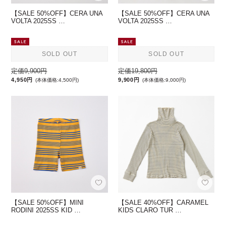
【SALE 50%OFF】CERA UNA
【SALE 50%OFF】CERA UNA
VOLTA 2025SS …
VOLTA 2025SS …
SOLD OUT
SOLD OUT
定価9,900円
定価19,800円
4,950円
9,900円
(本体価格:4,500円)
(本体価格:9,000円)
【SALE 50%OFF】MINI
【SALE 40%OFF】CARAMEL
RODINI 2025SS KID …
KIDS CLARO TUR …