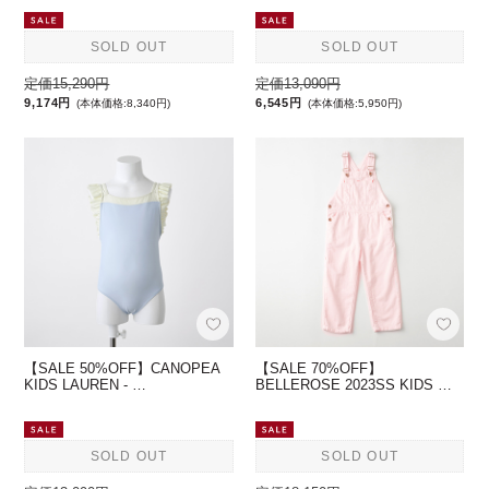
SOLD OUT
SOLD OUT
定価15,290円
定価13,090円
9,174円
6,545円
(本体価格:8,340円)
(本体価格:5,950円)
【SALE 50%OFF】CANOPEA
【SALE 70%OFF】
KIDS LAUREN - …
BELLEROSE 2023SS KIDS …
SOLD OUT
SOLD OUT