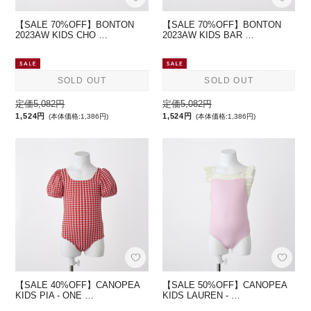
【SALE 70%OFF】BONTON
【SALE 70%OFF】BONTON
2023AW KIDS CHO …
2023AW KIDS BAR …
SOLD OUT
SOLD OUT
定価5,082円
定価5,082円
1,524円
1,524円
(本体価格:1,386円)
(本体価格:1,386円)
【SALE 40%OFF】CANOPEA
【SALE 50%OFF】CANOPEA
KIDS PIA - ONE …
KIDS LAUREN - …