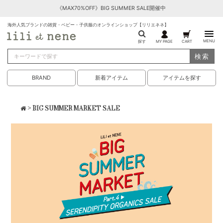
《MAX70%OFF》BIG SUMMER SALE開催中
海外人気ブランドの雑貨・ベビー・子供服のオンラインショップ【リリエネネ】
MENU
探す
MY PAGE
CART
検索
BRAND
新着アイテム
アイテムを探す
> BIG SUMMER MARKET SALE