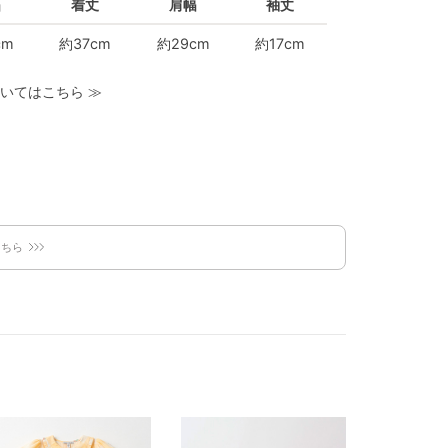
幅
着丈
肩幅
袖丈
cm
約37cm
約29cm
約17cm
いてはこちら
≫
こちら