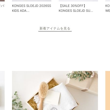
 リバ
KONGES SLOEJD 2026SS
【SALE 30%OFF】
KO
KIDS ADA...
KONGES SLOEJD SU...
WE
新着アイテムを見る