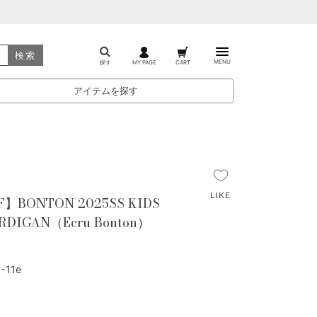
検索
MENU
探す
MY PAGE
CART
アイテムを探す
F】BONTON 2025SS KIDS
ARDIGAN（Ecru Bonton）
-11e