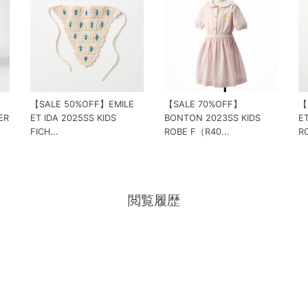
【SALE 50%OFF】EMILE
【SALE 70%OFF】
【
ER
ET IDA 2025SS KIDS
BONTON 2023SS KIDS
ET
FICH...
ROBE F（R40...
RO
閲覧履歴