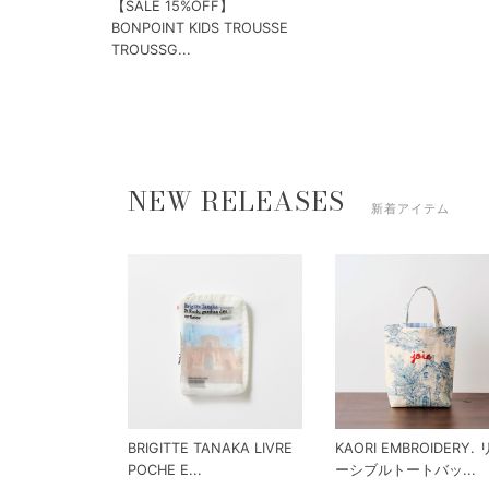
【SALE 15%OFF】
BONPOINT KIDS TROUSSE
TROUSSG...
NEW RELEASES
新着アイテム
BRIGITTE TANAKA LIVRE
KAORI EMBROIDERY.
POCHE E...
ーシブルトートバッ...