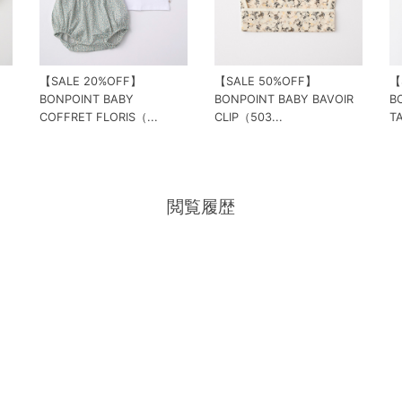
【SALE 20%OFF】
【SALE 50%OFF】
【
BONPOINT BABY
BONPOINT BABY BAVOIR
B
COFFRET FLORIS（...
CLIP（503...
T
閲覧履歴