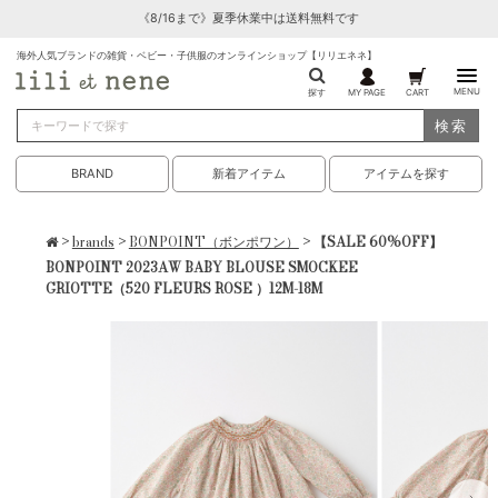
《8/16まで》夏季休業中は送料無料です
海外人気ブランドの雑貨・ベビー・子供服のオンラインショップ【リリエネネ】
MENU
探す
MY PAGE
CART
検索
BRAND
新着アイテム
アイテムを探す
>
brands
>
BONPOINT（ボンポワン）
> 【SALE 60%OFF】
BONPOINT 2023AW BABY BLOUSE SMOCKEE
GRIOTTE（520 FLEURS ROSE ）12M-18M