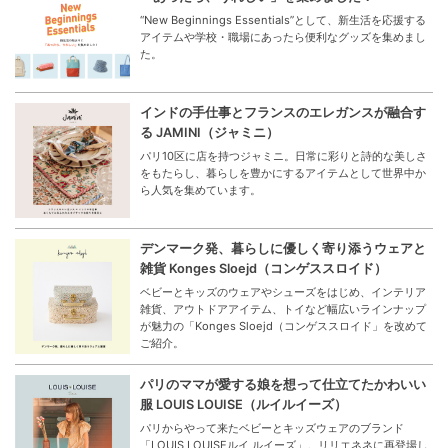
“New Beginnings Essentials”として、新生活を応援する
アイテムや学校・職場にあったら便利なグッズを集めまし
た。
インドの手仕事とフランスのエレガンスが融合す
る JAMINI（ジャミニ）
パリ10区に店を持つジャミニ。日常に彩りと詩的な美しさ
をもたらし、暮らしを豊かにするアイテムとして世界中か
ら人気を集めています。
デンマーク発、暮らしに優しく寄り添うウェアと
雑貨 Konges Sloejd（コンゲススロイド）
ベビーとキッズのウェアやシューズをはじめ、インテリア
雑貨、アウトドアアイテム、トイなど幅広いラインナップ
が魅力の「Konges Sloejd（コンゲススロイド」を改めて
ご紹介。
パリのママが愛する娘を想って仕立てたかわいい
服 LOUIS LOUISE（ルイルイーズ）
パリからやって来たベビーとキッズウェアのブランド
「LOUIS LOUISEルイ ルイーズ」。リリエネネに再登場し