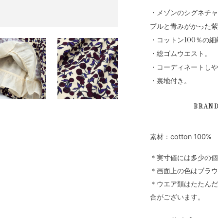
・メゾンのシグネチャ
プルと青みがかった紫
・コットン100％の
・総ゴムウエスト。
・コーディネートしや
・裏地付き。
BRAN
素材：cotton 100%
＊実寸値には多少の個
＊画面上の色はブラウ
＊ウエア類はたたんだ
合がございます。