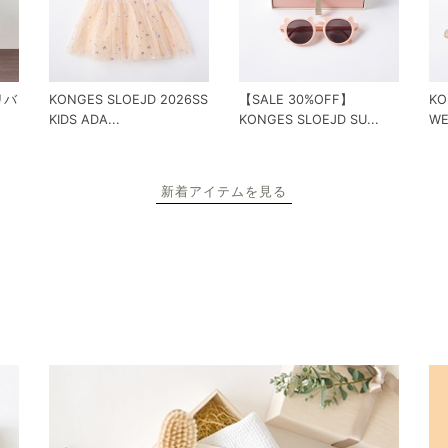
 リバ
KONGES SLOEJD 2026SS
【SALE 30%OFF】
KO
KIDS ADA...
KONGES SLOEJD SU...
WE
新着アイテムを見る