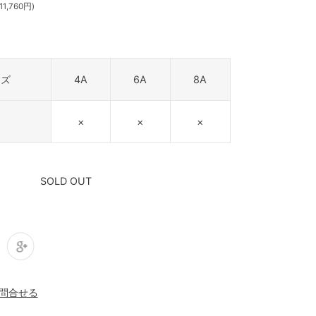
1,760円)
イズ
4A
6A
8A
×
×
×
SOLD OUT