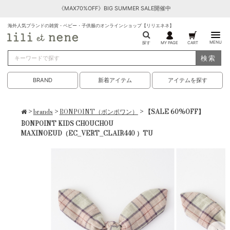
《MAX70%OFF》BIG SUMMER SALE開催中
海外人気ブランドの雑貨・ベビー・子供服のオンラインショップ【リリエネネ】
MENU
探す
MY PAGE
CART
検索
BRAND
新着アイテム
アイテムを探す
>
brands
>
BONPOINT（ボンポワン）
> 【SALE 60%OFF】
BONPOINT KIDS CHOUCHOU
MAXINOEUD（EC_VERT_CLAIR440 ）TU