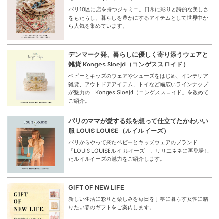
パリ10区に店を持つジャミニ。日常に彩りと詩的な美しさ
をもたらし、暮らしを豊かにするアイテムとして世界中か
ら人気を集めています。
デンマーク発、暮らしに優しく寄り添うウェアと
雑貨 Konges Sloejd（コンゲススロイド）
ベビーとキッズのウェアやシューズをはじめ、インテリア
雑貨、アウトドアアイテム、トイなど幅広いラインナップ
が魅力の「Konges Sloejd（コンゲススロイド」を改めて
ご紹介。
パリのママが愛する娘を想って仕立てたかわいい
服 LOUIS LOUISE（ルイルイーズ）
パリからやって来たベビーとキッズウェアのブランド
「LOUIS LOUISEルイ ルイーズ」。リリエネネに再登場し
たルイルイーズの魅力をご紹介します。
GIFT OF NEW LIFE
新しい生活に彩りと楽しみを毎日を丁寧に暮らす女性に贈
りたい春のギフトをご案内します。