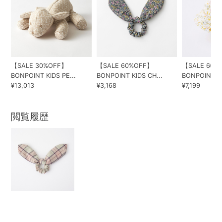
【SALE 30%OFF】
【SALE 60%OFF】
【SALE 60%
BONPOINT KIDS PE...
BONPOINT KIDS CH...
BONPOINT 20
¥13,013
¥3,168
¥7,199
閲覧履歴