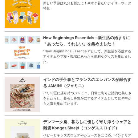
新しい季節は気分も新たに！今すぐ着たいデイリーウェア
特集
New Beginnings Essentials - 新生活の始まりに
「あったら、うれしい」を集めました！
“New Beginnings Essentials”として、新生活を応援する
アイテムや学校・職場にあったら便利なグッズを集めまし
た。
インドの手仕事とフランスのエレガンスが融合す
る JAMINI（ジャミニ）
パリ10区に店を持つジャミニ。日常に彩りと詩的な美しさ
をもたらし、暮らしを豊かにするアイテムとして世界中か
ら人気を集めています。
デンマーク発、暮らしに優しく寄り添うウェアと
雑貨 Konges Sloejd（コンゲススロイド）
ベビーとキッズのウェアやシューズをはじめ、インテリア