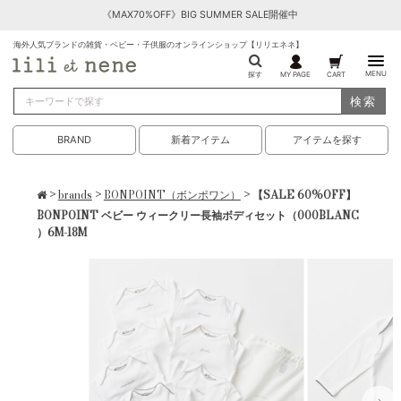
《MAX70%OFF》BIG SUMMER SALE開催中
海外人気ブランドの雑貨・ベビー・子供服のオンラインショップ【リリエネネ】
MENU
探す
MY PAGE
CART
検索
BRAND
新着アイテム
アイテムを探す
>
brands
>
BONPOINT（ボンポワン）
> 【SALE 60%OFF】
BONPOINT ベビー ウィークリー長袖ボディセット（000BLANC
）6M-18M