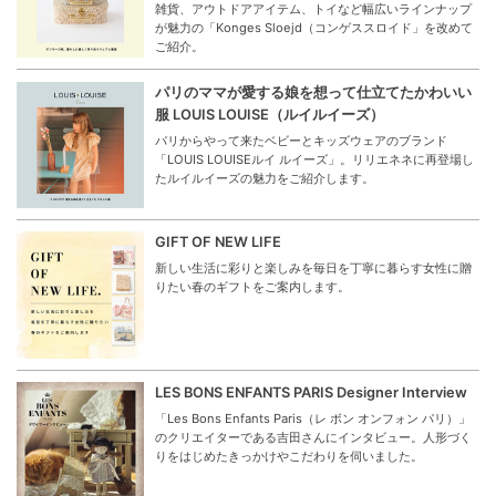
雑貨、アウトドアアイテム、トイなど幅広いラインナップ
が魅力の「Konges Sloejd（コンゲススロイド」を改めて
ご紹介。
パリのママが愛する娘を想って仕立てたかわいい
服 LOUIS LOUISE（ルイルイーズ）
パリからやって来たベビーとキッズウェアのブランド
「LOUIS LOUISEルイ ルイーズ」。リリエネネに再登場し
たルイルイーズの魅力をご紹介します。
GIFT OF NEW LIFE
新しい生活に彩りと楽しみを毎日を丁寧に暮らす女性に贈
りたい春のギフトをご案内します。
LES BONS ENFANTS PARIS Designer Interview
「Les Bons Enfants Paris（レ ボン オンフォン パリ）」
のクリエイターである吉田さんにインタビュー。人形づく
りをはじめたきっかけやこだわりを伺いました。