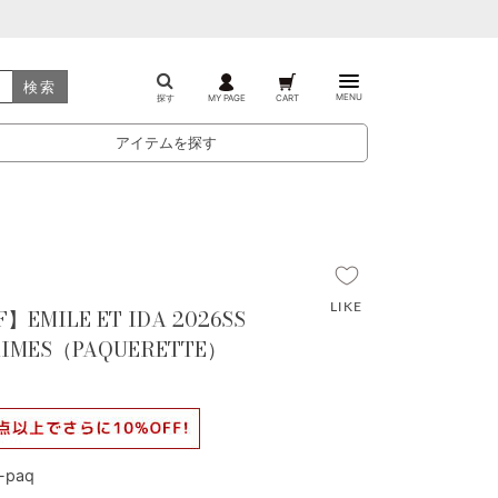
検索
MENU
探す
MY PAGE
CART
アイテムを探す
】EMILE ET IDA 2026SS
PRIMES（PAQUERETTE）
-paq