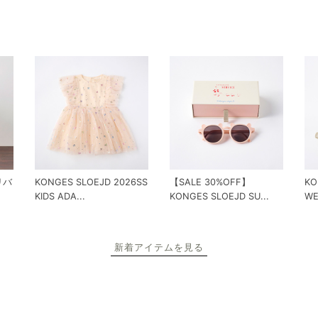
 リバ
KONGES SLOEJD 2026SS
【SALE 30%OFF】
KO
KIDS ADA...
KONGES SLOEJD SU...
WE
新着アイテムを見る