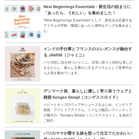
New Beginnings Essentials - 新生活の始まりに
「あったら、うれしい」を集めました！
“New Beginnings Essentials”として、新生活を応援する
アイテムや学校・職場にあったら便利なグッズを集めまし
た。
インドの手仕事とフランスのエレガンスが融合す
る JAMINI（ジャミニ）
パリ10区に店を持つジャミニ。日常に彩りと詩的な美しさ
をもたらし、暮らしを豊かにするアイテムとして世界中か
ら人気を集めています。
デンマーク発、暮らしに優しく寄り添うウェアと
雑貨 Konges Sloejd（コンゲススロイド）
ベビーとキッズのウェアやシューズをはじめ、インテリア
雑貨、アウトドアアイテム、トイなど幅広いラインナップ
が魅力の「Konges Sloejd（コンゲススロイド」を改めて
ご紹介。
パリのママが愛する娘を想って仕立てたかわいい