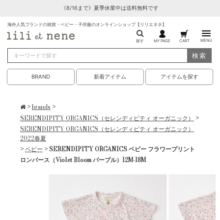
《8/16まで》夏季休業中は送料無料です
海外人気ブランドの雑貨・ベビー・子供服のオンラインショップ【リリエネネ】
MENU
探す
MY PAGE
CART
検索
BRAND
新着アイテム
アイテムを探す
>
brands
>
SERENDIPITY ORGANICS（セレンディピティ オーガニック）
>
SERENDIPITY ORGANICS（セレンディピティ オーガニック）
2022春夏
>
ベビー
> SERENDIPITY ORGANICS ベビー フラワープリント
ロンパース（Violet Bloom パープル）12M-18M