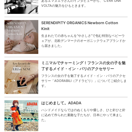
あるエマヌエラさんのインタビューから、 C’ERA UNA
VOLTAの魅力をひもときます。
SERENDIPITY ORGANICS Newborn Cotton
Kinit
生まれたての赤ちゃんを“やさしさ”で包む特別なベビーウ
ェアが、北欧デンマークのオーガニックウェアブランドか
ら届きました。
ミニマルでチャーミング！フランスの女の子を魅
了するメイド・イン・パリのアクセサリー
フランスの女の子を魅了するメイド・イン・パリのアクセ
サリー「ADORABILI（アドラビリ）」についてご紹介しま
す。
はじめまして。ADADA
ハンドメイドならではのぬくもりや優しさ、ひと針ひと針
に込めて作られた素敵な子たちが、日本にやって来まし
た。