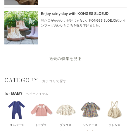
Enjoy rainy day with KONGES SLOEJD
見た目がかわいいだけじゃない。KONGES SLOEJDのレイ
ンブーツのいいところを掘り下げました。
過去の特集を見る
CATEGORY
カテゴリで探す
for BABY
ベビーアイテム
ロンパース
トップス
ブラウス
ワンピース
ボトムス