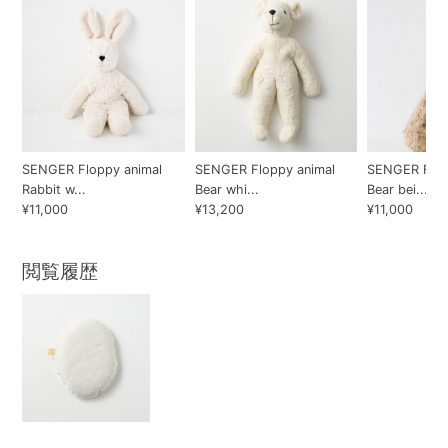
SENGER Floppy animal
SENGER Floppy animal
SENGER Flop
Rabbit w...
Bear whi...
Bear bei...
¥11,000
¥13,200
¥11,000
閲覧履歴