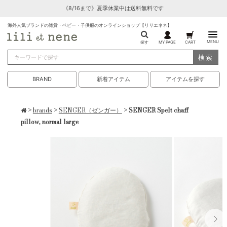
《8/16まで》夏季休業中は送料無料です
海外人気ブランドの雑貨・ベビー・子供服のオンラインショップ【リリエネネ】
MENU
探す
MY PAGE
CART
検索
BRAND
新着アイテム
アイテムを探す
>
brands
>
SENGER（ゼンガー）
> SENGER Spelt chaff
pillow, normal large