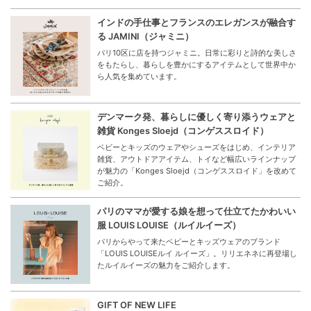
インドの手仕事とフランスのエレガンスが融合す
る JAMINI（ジャミニ）
パリ10区に店を持つジャミニ。日常に彩りと詩的な美しさ
をもたらし、暮らしを豊かにするアイテムとして世界中か
ら人気を集めています。
デンマーク発、暮らしに優しく寄り添うウェアと
雑貨 Konges Sloejd（コンゲススロイド）
ベビーとキッズのウェアやシューズをはじめ、インテリア
雑貨、アウトドアアイテム、トイなど幅広いラインナップ
が魅力の「Konges Sloejd（コンゲススロイド」を改めて
ご紹介。
パリのママが愛する娘を想って仕立てたかわいい
服 LOUIS LOUISE（ルイルイーズ）
パリからやって来たベビーとキッズウェアのブランド
「LOUIS LOUISEルイ ルイーズ」。リリエネネに再登場し
たルイルイーズの魅力をご紹介します。
GIFT OF NEW LIFE