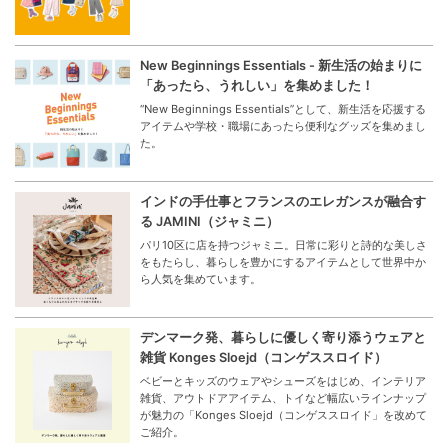
New Beginnings Essentials - 新生活の始まりに
「あったら、うれしい」を集めました！
“New Beginnings Essentials”として、新生活を応援する
アイテムや学校・職場にあったら便利なグッズを集めまし
た。
インドの手仕事とフランスのエレガンスが融合す
る JAMINI（ジャミニ）
パリ10区に店を持つジャミニ。日常に彩りと詩的な美しさ
をもたらし、暮らしを豊かにするアイテムとして世界中か
ら人気を集めています。
デンマーク発、暮らしに優しく寄り添うウェアと
雑貨 Konges Sloejd（コンゲススロイド）
ベビーとキッズのウェアやシューズをはじめ、インテリア
雑貨、アウトドアアイテム、トイなど幅広いラインナップ
が魅力の「Konges Sloejd（コンゲススロイド」を改めて
ご紹介。