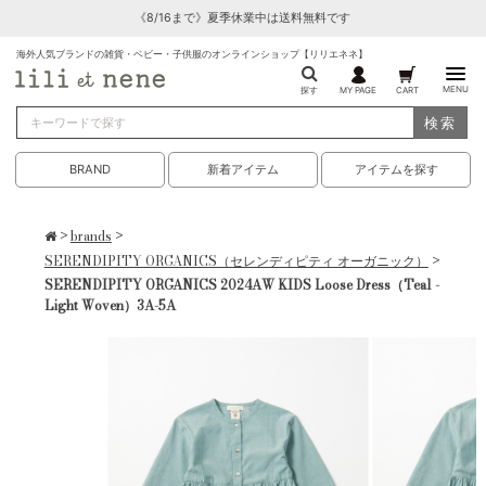
《8/16まで》夏季休業中は送料無料です
海外人気ブランドの雑貨・ベビー・子供服のオンラインショップ【リリエネネ】
MENU
探す
MY PAGE
CART
検索
BRAND
新着アイテム
アイテムを探す
>
brands
>
SERENDIPITY ORGANICS（セレンディピティ オーガニック）
>
SERENDIPITY ORGANICS 2024AW KIDS Loose Dress（Teal -
Light Woven）3A-5A