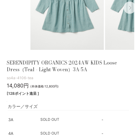
SERENDIPITY ORGANICS 2024AW KIDS Loose
Dress（Teal - Light Woven）3A-5A
so4a-4106-tea
14,080円
(本体価格:12,800円)
[128ポイント進呈 ]
カラー／サイズ
SOLD OUT
3A
-
SOLD OUT
4A
-