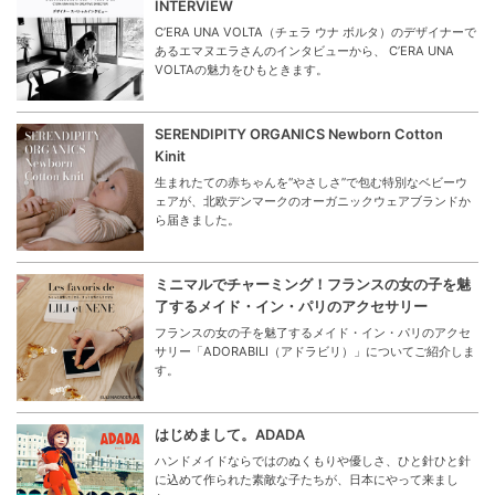
INTERVIEW
C’ERA UNA VOLTA（チェラ ウナ ボルタ）のデザイナーで
あるエマヌエラさんのインタビューから、 C’ERA UNA
VOLTAの魅力をひもときます。
SERENDIPITY ORGANICS Newborn Cotton
Kinit
生まれたての赤ちゃんを“やさしさ”で包む特別なベビーウ
ェアが、北欧デンマークのオーガニックウェアブランドか
ら届きました。
ミニマルでチャーミング！フランスの女の子を魅
了するメイド・イン・パリのアクセサリー
フランスの女の子を魅了するメイド・イン・パリのアクセ
サリー「ADORABILI（アドラビリ）」についてご紹介しま
す。
はじめまして。ADADA
ハンドメイドならではのぬくもりや優しさ、ひと針ひと針
に込めて作られた素敵な子たちが、日本にやって来まし