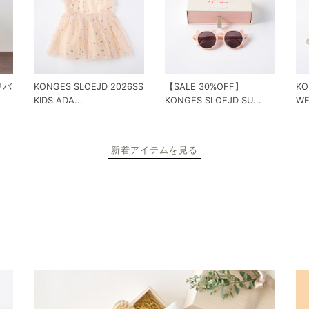
 リバ
KONGES SLOEJD 2026SS
【SALE 30%OFF】
KO
KIDS ADA...
KONGES SLOEJD SU...
WE
新着アイテムを見る