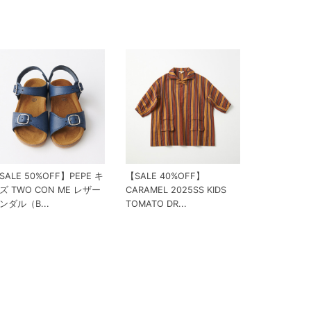
SALE 50%OFF】PEPE キ
【SALE 40%OFF】
ズ TWO CON ME レザー
CARAMEL 2025SS KIDS
ンダル（B...
TOMATO DR...