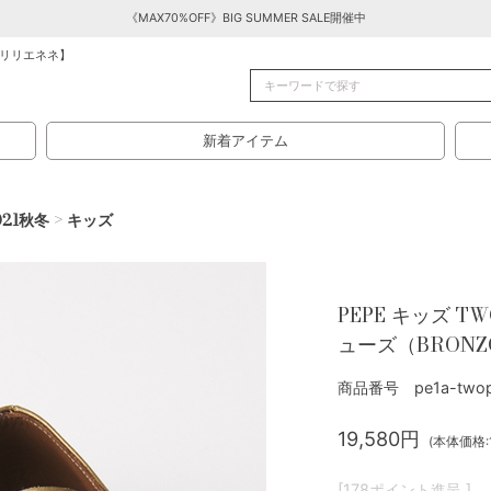
《MAX70%OFF》BIG SUMMER SALE開催中
リリエネネ】
新着アイテム
021秋冬
>
キッズ
PEPE キッズ T
ューズ（BRONZ
商品番号 pe1a-twop
19,580円
(本体価格:1
[178ポイント進呈 ]