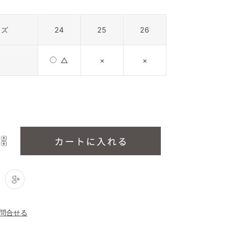
イズ
24
25
26
△
×
×