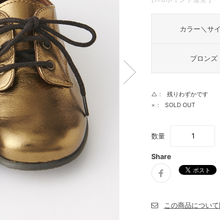
カラー＼サ
ブロンズ
△：
残りわずかです
×：
SOLD OUT
数量
Share