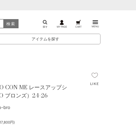
検索
MENU
探す
MY PAGE
CART
アイテムを探す
WO CON ME レースアップシ
O ブロンズ）24-26
-bro
7,800円)