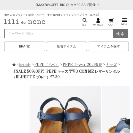
《MAX70%OFF》BIG SUMMER SALE開催中
海外人気ブランドの雑貨・ベビー・子供服のオンラインショップ【リリエネネ】
MENU
探す
MY PAGE
CART
検索
BRAND
新着アイテム
アイテムを探す
>
brands
>
PEPE（ペペ）
>
PEPE（ぺぺ）2021春夏
>
キッズ
>
【SALE 50%OFF】PEPE キッズ TWO CON ME レザーサンダル
（BLUETTE ブルー）27-30