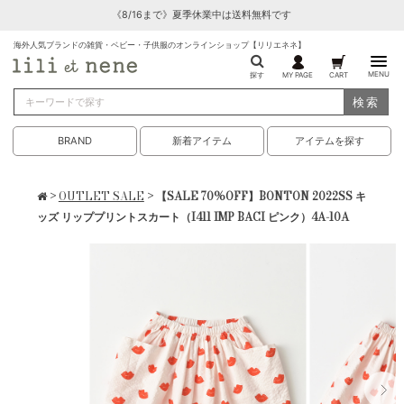
《8/16まで》夏季休業中は送料無料です
海外人気ブランドの雑貨・ベビー・子供服のオンラインショップ【リリエネネ】
MENU
探す
MY PAGE
CART
検索
BRAND
新着アイテム
アイテムを探す
>
OUTLET SALE
> 【SALE 70%OFF】BONTON 2022SS キ
ッズ リッププリントスカート（I411 IMP BACI ピンク）4A-10A