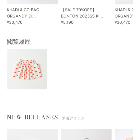
KHADI & CO BAG
【SALE 70%OFF】
KHADI & CO
ORGANDY DI...
BONTON 2023SS KI...
ORGANDY DI.
¥30,470
¥5,190
¥30,470
閲覧履歴
NEW RELEASES
新着アイテム