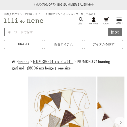
《MAX70%OFF》BIG SUMMER SALE開催中
海外人気ブランドの雑貨・ベビー・子供服のオンラインショップ【リリエネネ】
MENU
探す
MY PAGE
CART
検索
BRAND
新着アイテム
アイテムを探す
>
brands
>
NUMERO 74（ヌメロ74）
> NUMERO 74 bunting
garland （M006 mix beige ）one size