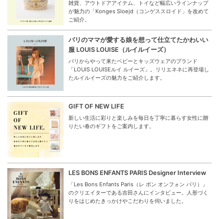
雑貨、アウトドアアイテム、トイなど幅広いラインナップ
が魅力の「Konges Sloejd（コンゲススロイド」を改めて
ご紹介。
パリのママが愛する娘を想って仕立てたかわいい
服 LOUIS LOUISE（ルイルイーズ）
パリからやって来たベビーとキッズウェアのブランド
「LOUIS LOUISEルイ ルイーズ」。リリエネネに再登場し
たルイルイーズの魅力をご紹介します。
GIFT OF NEW LIFE
新しい生活に彩りと楽しみを毎日を丁寧に暮らす女性に贈
りたい春のギフトをご案内します。
LES BONS ENFANTS PARIS Designer Interview
「Les Bons Enfants Paris（レ ボン オンフォン パリ）」
のクリエイターである吉田さんにインタビュー。人形づく
りをはじめたきっかけやこだわりを伺いました。