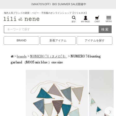
《MAX70%OFF》BIG SUMMER SALE開催中
海外人気ブランドの雑貨・ベビー・子供服のオンラインショップ【リリエネネ】
MENU
探す
MY PAGE
CART
検索
BRAND
新着アイテム
アイテムを探す
>
brands
>
NUMERO 74（ヌメロ74）
> NUMERO 74 bunting
garland （M005 mix blue ）one size