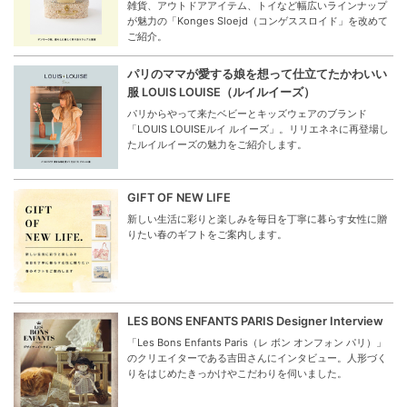
雑貨、アウトドアアイテム、トイなど幅広いラインナップ
が魅力の「Konges Sloejd（コンゲススロイド」を改めて
ご紹介。
パリのママが愛する娘を想って仕立てたかわいい
服 LOUIS LOUISE（ルイルイーズ）
パリからやって来たベビーとキッズウェアのブランド
「LOUIS LOUISEルイ ルイーズ」。リリエネネに再登場し
たルイルイーズの魅力をご紹介します。
GIFT OF NEW LIFE
新しい生活に彩りと楽しみを毎日を丁寧に暮らす女性に贈
りたい春のギフトをご案内します。
LES BONS ENFANTS PARIS Designer Interview
「Les Bons Enfants Paris（レ ボン オンフォン パリ）」
のクリエイターである吉田さんにインタビュー。人形づく
りをはじめたきっかけやこだわりを伺いました。