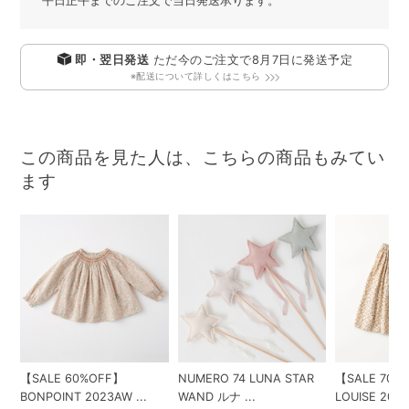
平日正午までのご注文で当日発送承ります。
即・翌日発送
ただ今のご注文で
8月7日
に発送予定
※配送について詳しくはこちら
この商品を見た人は、こちらの商品もみてい
ます
【SALE 60%OFF】
NUMERO 74 LUNA STAR
【SALE 70%
BONPOINT 2023AW ...
WAND ルナ ...
LOUISE 202..