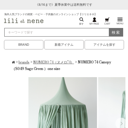
《8/16まで》夏季休業中は送料無料です
海外人気ブランドの雑貨・ベビー・子供服のオンラインショップ【リリエネネ】
MENU
探す
MY PAGE
CART
検索
BRAND
新着アイテム
アイテムを探す
>
brands
>
NUMERO 74（ヌメロ74）
> NUMERO 74 Canopy
（S049 Sage Green ）one size