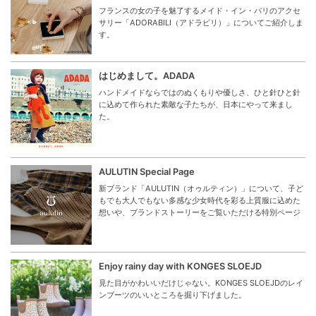
フランスの女の子を魅了するメイド・イン・パリのアクセ
サリー「ADORABILI（アドラビリ）」についてご紹介しま
す。
はじめまして。ADADA
ハンドメイドならではのぬくもりや優しさ、ひと針ひと針
に込めて作られた素敵な子たちが、日本にやって来まし
た。
AULUTIN Special Page
新ブランド「AULUTIN（オゥルティン）」について、子ど
もでも大人でもない多感な少女時代を彩る上質服に込めた
想いや、ブランドストーリーをご覧いただける特別ページ
Enjoy rainy day with KONGES SLOEJD
見た目がかわいいだけじゃない。KONGES SLOEJDのレイ
ンブーツのいいところを掘り下げました。