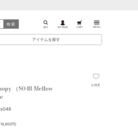
検索
MENU
探す
MY PAGE
CART
アイテムを探す
opy （S048 Mellow
ze
s048
8,800円)