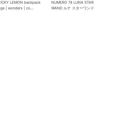
TICKY LEMON backpack
NUMERO 74 LUNA STAR
rge | wonders | co...
WAND ルナ スターワンド