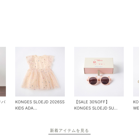
 リバ
KONGES SLOEJD 2026SS
【SALE 30%OFF】
KO
KIDS ADA...
KONGES SLOEJD SU...
WE
新着アイテムを見る